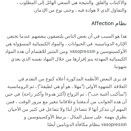
والاكتئاب والقلق. والنتيجة هي السعي الهائل إلى المطلوب ،
والتفاؤل الذي لا هوادة فيه ، وحتى نوع من الإدمان.
نظام Affection
هذا هو السبب في أن بعض الناس يلتصقون ببعضهم عندما تختفي
الإثارة الدوبامينية. في الحيوانات ، والمواد الكيميائية المسؤولة هي
الأوكسيتوسين و vasopressin. ومن المثير للاهتمام أن هذه المواد
الكيميائية المهدئة يتم إفرازها من خلال المهاد نفسه الذي يغذي
شهوتنا.
قد يرى البعض الأنظمة المذكورة أعلاه كنوع من التقدم في
العلاقة. الشهوة الأولى ("مهلا ، هو أو هي لطيفة") ، ثم الرومانسية
("سأكتب أغنية حب") ، ثم الزواج (أكثر هدوءا وأكثر راحة). في حين
أن هذه الجوانب من أدمغتنا وعلاقاتنا تتغير مع مرور الوقت ، فمن
المهم أن نتذكر أنها لا تتضاءل أبدًا ولا تتفاعل في كثير من الأحيان
بطرق مهمة. على سبيل المثال ، يرتبط الأوكسيتوسين و
vasopressin بنظام مكافأة الدوبامين أيضًا.