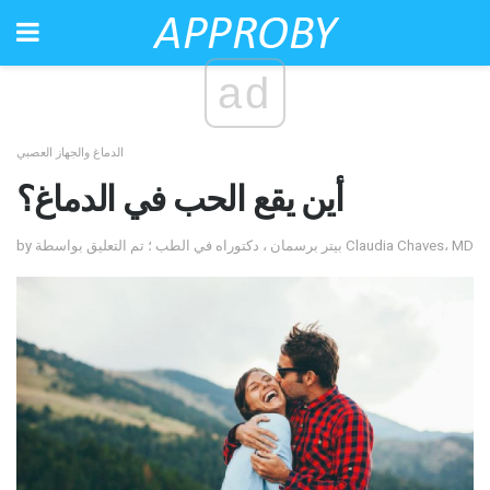
ad
الدماغ والجهاز العصبي
أين يقع الحب في الدماغ؟
by بيتر برسمان ، دكتوراه في الطب ؛ تم التعليق بواسطة Claudia Chaves، MD