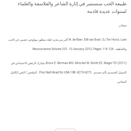
طبيعة الحب ستستمر في إثارة الشاعر والفلاسفة والعلماء
لسنوات عديدة قادمة.
مصادر:
A. de Boer، EM van Buel، GJ Ter Horst، Love أكثر من مجرد قبلة: منظور بيولوجي عصبي عن الحب
والعاطفة ، Neuroscience Volume 201، 10 January 2012، Pages 114-124
Kross E، Berman MG، Mischel W، Smith EE، Wager TD (2011) يشارك الرفض الاجتماعي في
التمثيل الجسدي بألم جسدي.
Proc Natl Acad Sci USA 108: 6270-6275.
الملخص / النص الكامل
المجاني