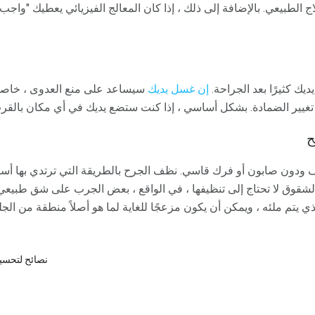
ج الطبيعي. بالإضافة إلى ذلك ، إذا كان المعالج الفيزيائي يعطيك "واج
ك كثيرًا بعد الجراحة.
إن غسل يديك
سيساعد على منع العدوى ، خاصة
يير الضمادة. بشكل أساسي ، إذا كنت ستضع يديك في أي مكان بالقرب م
ح
ف ودون صابون أو فرك قاسي. نظف الجرح بالطريقة التي ترتدي بها أس
شقوق لا تحتاج إلى تنظيفها ، في الواقع ، بعض الجرب على شق طبيعي تم
ي يتم ملئه ، ويمكن أن يكون مزعجًا للغاية لما هو أصلاً منطقة من الجلد
نصائح لتحسي