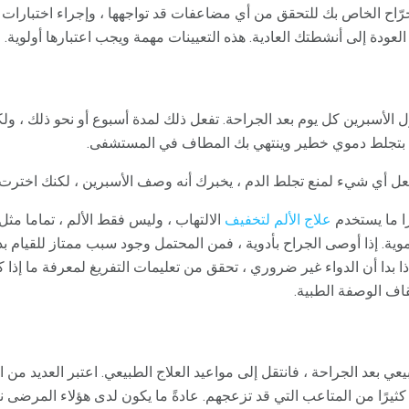
جرّاح الخاص بك للتحقق من أي مضاعفات قد تواجهها ، وإجراء اختبارات 
عودة إلى أنشطتك العادية. هذه التعيينات مهمة ويجب اعتبارها أولوية.
ل الأسبرين كل يوم بعد الجراحة. تفعل ذلك لمدة أسبوع أو نحو ذلك ، ولك
 بتجلط دموي خطير وينتهي بك المطاف في المستشفى.
عل أي شيء لمنع تجلط الدم ، يخبرك أنه وصف الأسبرين ، لكنك اخترت ع
را ما يستخدم
علاج الألم لتخفيف
الالتهاب ، وليس فقط الألم ، تماما مث
موية. إذا أوصى الجراح بأدوية ، فمن المحتمل وجود سبب ممتاز للقيام ب
ذا بدا أن الدواء غير ضروري ، تحقق من تعليمات التفريغ لمعرفة ما إذا كا
اف الوصفة الطبية.
طبيعي بعد الجراحة ، فانتقل إلى مواعيد العلاج الطبيعي. اعتبر العديد من
كثيرًا من المتاعب التي قد تزعجهم. عادةً ما يكون لدى هؤلاء المرضى نت