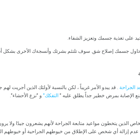
د على تغذية جسمك وتعزيز الشفاء.
يحاول جسمك إصلاح شق. سوف تلتئم بشرتك وأنسجةك الأخرى بشكل أسر
 الجراحة
. قد يبدو الأمر غريباً ، لكن بالنسبة لأولئك الذين أجريت له
 الإصابة بمرض خطير جداً يطلق عليه "
التفكك"
و "نزع الأحشاء".
اص الذين يتخطون مواعيد متابعة الجراحة لأنهم يشعرون جيدًا ولا يرو
دم إزالة أي شخص على الإطلاق من خيوطهم الجراحية أو خيوطهم الج