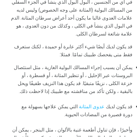
في أي من الجنسين ، البول البول الذي ينشأ في الجزء السفلي
من المسالك البولية (المثانة على وجه الخصوص) وليس لديه
علامات العدوى غالبا ما يكون أحد أعراض سرطان المثانة. الدم
في البول الذي ينشأ في الكلى ، وكذلك من دون العدوى ، هو
علامة شائعة لسرطان الكلى.
قد يكون لديك أيضًا شيء أكثر عابرة أو حميدة ، لكنك ستعرف
فقط متى يفحصك طبيبك تمامًا. فمثلا:
يمكن أن يسبب إجراء المسالك البولية الغازية ، مثل استئصال
البروستات عبر الإحليل ، أو تنظير المثانة ، أو قسطرة ، أو
خزعة الكلى ، نزيفًا متبقيًا. قد يكون هذا النزيف طفيفًا ويحل
بالبقية ، ولكن تأكد من مناقشته مع طبيبك إذا لاحظت ذلك.
قد يكون لديك
عدوى المثانة
التي يمكن علاجها بسهولة مع
دورة قصيرة من المضادات الحيوية.
وأخيرًا ، فإن تناول أطعمة غنية بالألوان ، مثل البنجر ، يمكن أن