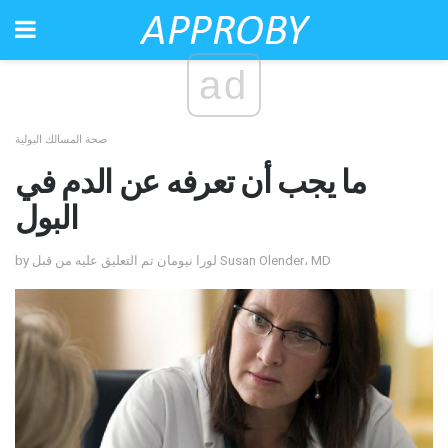
ad
صحة المسالك البولية
ما يجب أن تعرفه عن الدم في
البول
by لورا نيومان تم التعليق عليه من قبل Susan Olender، MD