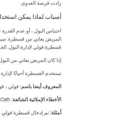
زادت فرصة العدوى.
أسباب لماذا يمكن استخدا
احتباس البول ، أو عدم القدرة 
المريض يعاني من قسطرة. سيكون
قسطرة فولي لإدارة البول. الح
إذا كان المريض يعاني من البول
تستخدم القسطرة أحيانًا لإدارة
المعروف أيضا باسم:
فولي ، فو
الأخطاء الإملائية الشائعة:
Folee Cath ، قسطرة Foaley ، فولي القسطرة ، فولي Cathetar ،
أمثلة:
تم إدخال قسطرة فولي قبل