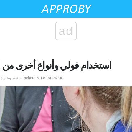
ad
استخدام فولي وأنواع أخرى من ا
by جينيفر ويتلوك ، آر إن ، ام اس ان ، اف ان. راجعه Richard N. Fogoros، MD