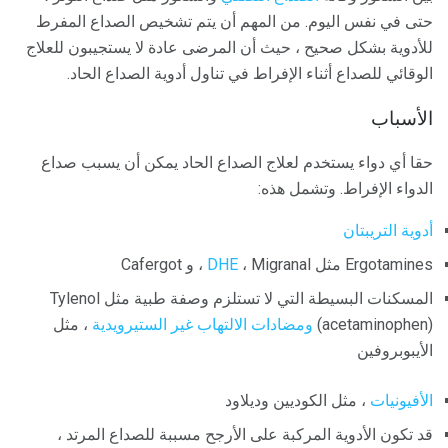
حتى في نفس اليوم. من المهم أن يتم تشخيص الصداع المفرط
للأدوية بشكل صحيح ، حيث أن المرضى عادة لا يستجيبون للعلاج
الوقائي للصداع أثناء الإفراط في تناول أدوية الصداع الحاد.
الأسباب
حقا أي دواء يستخدم لعلاج الصداع الحاد يمكن أن يسبب صداع
الدواء الإفراط. وتشمل هذه:
أدوية التريبتان
Ergotamines مثل
، Migranal ، و Cafergot
DHE
المسكنات البسيطة التي لا تستلزم وصفة طبية مثل Tylenol
(acetaminophen)
ومضادات الالتهاب غير الستيرويدية
، مثل
الأيبوبروفين
الأفيونيات
، مثل الكوديين وديلاود
قد تكون الأدوية المركبة على الأرجح مسببة للصداع المرتد ،