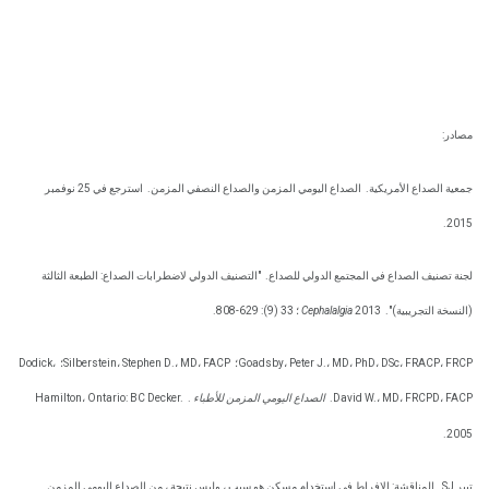
مصادر:
جمعية الصداع الأمريكية.
الصداع اليومي المزمن والصداع النصفي المزمن.
استرجع في 25 نوفمبر
2015.
لجنة تصنيف الصداع في المجتمع الدولي للصداع.
"التصنيف الدولي لاضطرابات الصداع: الطبعة الثالثة
(النسخة التجريبية)".
2013 ؛ 33 (9): 629-808.
Cephalalgia
Goadsby، Peter J.، MD، PhD، DSc، FRACP، FRCP؛
Silberstein، Stephen D.، MD، FACP؛
Dodick،
David W.، MD، FRCPD، FACP.
الصداع اليومي المزمن للأطباء
.
Hamilton، Ontario: BC Decker.
2005.
تيبر SJ.
المناقشة: الإفراط في استخدام مسكن هو سبب ، وليس نتيجة ، من الصداع اليومي المزمن.