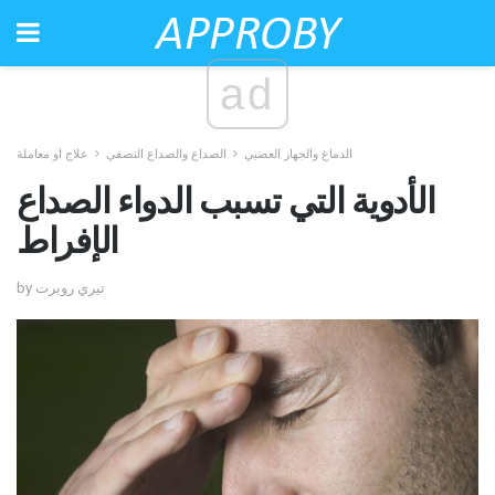
ad
الدماغ والجهاز العصبي
الصداع والصداع النصفي
علاج او معاملة
الأدوية التي تسبب الدواء الصداع
الإفراط
by تيري روبرت