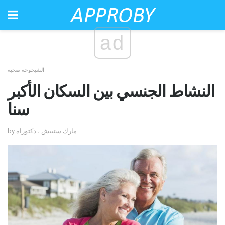
ad
الشيخوخة صحية
النشاط الجنسي بين السكان الأكبر
سنا
by مارك ستيبش ، دكتوراه