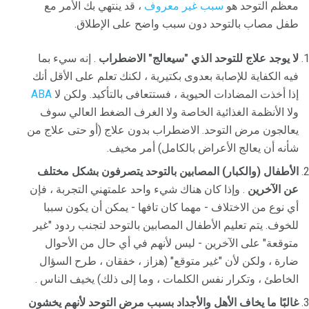
معظم التوحد هو
سبب غير معروف
، قد ينتهي بك الأمر مع
طفل مصاب بالتوحد دون سبب واضح على الإطلاق.
لا يوجد علاج للتوحد الذي "سيعالج" الاضطراب
. إنه سيء ​​بما
فيه الكفاية للإصابة بعدوى بكتيرية ، لكنك تعلم على الأقل أنك
إذا أخذت المضادات الحيوية ، فستتعافى بالتأكيد. ولكن لا
ABA
ولا الأنظمة الغذائية الخاصة ولا الغرف الضغط العالي سوف
يعالجون مرض التوحد. الاضطراب بدون علاج (أو حتى علاج من
شأنه أن يعالج الأعراض بالكامل) أمر مخيف.
الأطفال (والكبار) المصابين بالتوحد يتصرفون بشكل مختلف
عن الآخرين
. وإذا كان هناك شيء واحد علمتهني التجربة ، فإن
أي نوع من الاختلاف - مهما كان تافها - يمكن أن يكون سببا
للخوف. يتم تعليم الأطفال المصابين بالتوحد لتجنب ردود "غير
متوقعة" على الآخرين - ليس لأنهم في أي حال من الأحوال
ضارة ، ولكن لأن "غير متوقع" (هزاز ، خفقان ، طرح السؤال
الخاطئ ، وتكرار نفس الكلمات ، وما إلى ذلك) يخيف الناس .
غالبًا ما يخاف الأهل والأجداد بسبب مرض التوحد لأنهم يخشون