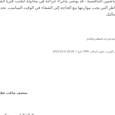
يين التنافسية ، قد يوصى بإجراء جراحة في محاولة لتجنب فترة الش
طر التي يجب موازنتها مع الحاجة إلى الشفاء في الوقت المناسب. تحدث
التك.
كية لجراحة العظام والكاحل.
 القريب ،
طبيب أم فام.
1999 مايو 1 ؛ 59 (9): 2516-2522.
منتصف شافت عظم ا