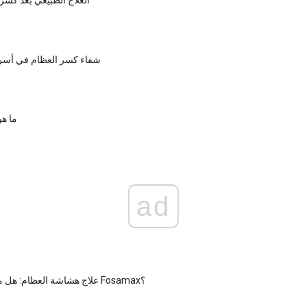
العلاج الطبيعي بعد كسر
شفاء كسر العظام في أس
ما هو
ad
علاج هشاشة العظام: هل من الآمن تناول Fosamax؟