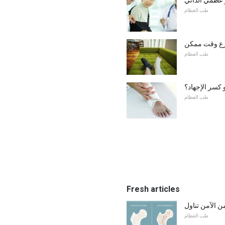
 عظمي الداني
طب العظام
رع وقت ممكن
طب العظام
 كسر الإجهاد؟
طب العظام
Fresh articles
طب العظام