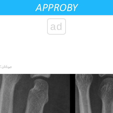
ad
by جوناثا