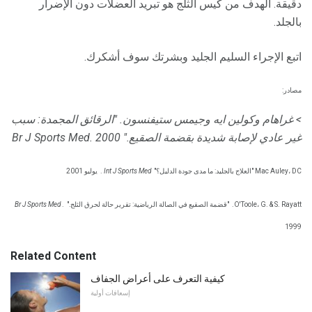
دقيقة. الهدف من كيس الثلج هو تبريد العضلات دون الإضرار
بالجلد.
اتبع الإجراء السليم الجليد وبشرتك سوف أشكرك.
مصادر:
> غراهام وكولين ايه وجيمس ستيفنسون.
"الرقائق المجمدة: سبب
غير عادي لإصابة شديدة بقضمة الصقيع."
2000
Br J Sports Med.
Mac Auley، DC "العلاج بالجليد: ما مدى جودة الدليل؟"
Int J Sports Med
.
يوليو 2001
O'Toole، G. & S. Rayatt.
"قضمة الصقيع في الصالة الرياضية: تقرير حالة لحرق الثلج."
.
Br J Sports Med
1999
Related Content
كيفية التعرف على أعراض الجفاف
إسعافات أولية