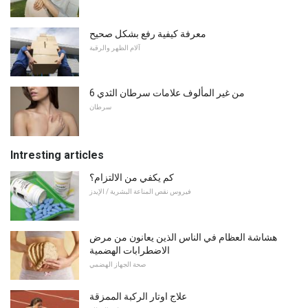
معرفة كيفية رفع بشكل صحيح
آلام الظهر والرقبة
6 من غير المألوف علامات سرطان الثدي
سرطان
Intresting articles
كم يكفي من الالتزام؟
فيروس نقص المناعة البشرية / الإيدز
هشاشة العظام في الناس الذين يعانون من مرض
الاضطرابات الهضمية
صحة الجهاز الهضمي
علاج اوتار الركبة الممزقة