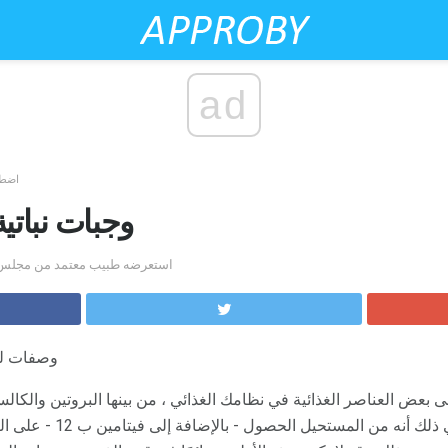
ad
اضطر
17 وجبات نبات
by ليلى شاماييفا ، MS ، RD ، استعرضه طبيب معتمد من 
وصفات لخ
أوميغا 3 الدهنية والحديد. لا يعن