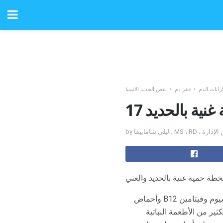
ابات الدم
فقر دم
نقص الحديد الانيميا
ية غنية بالحديد
مجلس الإدارة
طة حمية غنية بالحديد والغني
كنوع نباتي ، من المهم الانتباه إلى بعض العناصر الغذائية في نظامك الغذائي ، من بينها البروتين والكالسيوم وفيتامين B12 وأحماض
ي ذلك أنه من المستحيل الحصول - بالإضافة إلى فيتامين ب 12 - على الكثير من الأطعمة النباتية