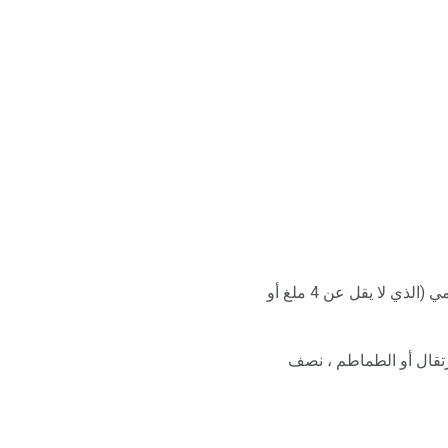
ستبدأ يومك القوي بهذه الوصفات. لكل حصة ، فإنها توفر 20 في المائة على الأقل من هدف الحديد اليومي (الذي لا يقل عن 4 ملغ أو
 من عصير البرتقال أو الطماطم ، نصف