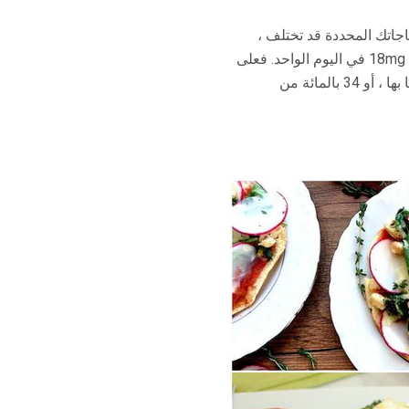
اجاتك المحددة قد تختلف ،
فاعلم أن النسب المئوية المقدرة من الحديد الموضحة أدناه تعتمد على المدخول الموصى به من الحديد 18mg في اليوم الواحد. فعلى
سبيل المثال ، تقدم الوجبة التي تحتوي على 6 ملغم من الحديد لكل حصة 6 ملغ من 18 مليغرامًا موصىًا بها ، أو 34 بالمائة من