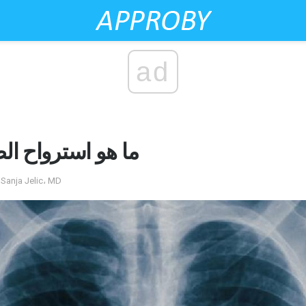
ad
ما هو استرواح ال
by ديبورا ليدر ، ر. تم التعليق بواسطة anja Jelic، MD