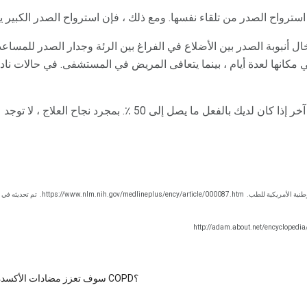
سترواح الصدر من تلقاء نفسها. ومع ذلك ، فإن استرواح الصدر الكبي
ل أنبوبة الصدر بين الأضلاع في الفراغ بين الرئة وجدار الصدر للمساعدة
في مكانها لعدة أيام ، بينما يتعافى المريض في المستشفى. في حالات نا
احتمالات وجود استرواح الصدر آخر إذا كان لديك بالفعل ما يصل إلى 0
طنية الأمريكية للطب.
https://www.nlm.nih.gov/medlineplus/ency/article/000087.htm.
تم تحديثه في 13 أبريل 2015.
سوف تعزز مضادات الأكسدة فوائد مرضى COPD؟