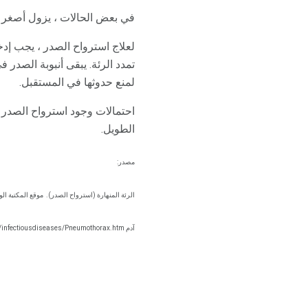
في بعض الحالات ، يزول أصغر ا
لعلاج استرواح الصدر ، يجب إدخا
تمدد الرئة. يبقى أنبوبة الصدر 
لمنع حدوثها في المستقبل.
الطويل.
مصدر:
الرئة المنهارة (استرواح الصدر).
موقع المكتبة الو
آدم http://adam.about.net/encyclopedia/infectiousdiseases/Pneumothorax.htm