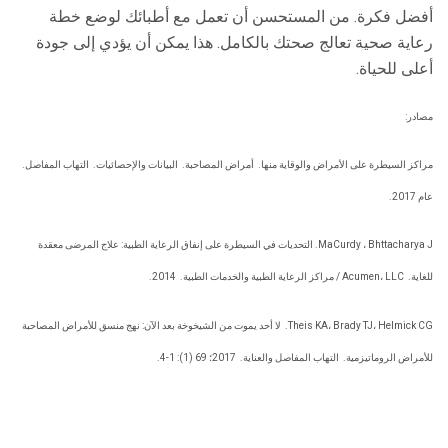
أفضل فكرة. من المستحسن أن تعمل مع أطبائك لوضع خطة
رعاية صحية تعالج صحتك بالكامل. هذا يمكن أن يؤدي إلى جودة
أعلى للحياة.
مصادر:
مراكز السيطرة على الأمراض والوقاية منها.
أمراض المصاحبة.
البيانات والإحصائيات.
التهاب المفاصل.
عام 2017.
MaCurdy ، Bhttacharya J. التحديات في السيطرة على إنفاق الرعاية الطبية: علاج المرضى معقدة
للغاية.
Acumen، LLC / مراكز الرعاية الطبية والخدمات الطبية.
2014.
Theis KA، Brady TJ، Helmick CG.
لا أحد يموت من الشيخوخة بعد الآن: نهج منسق للأمراض المصاحبة
للأمراض الروماتيزمية.
التهاب المفاصل والعناية.
2017؛ 69 (1): 1-4.