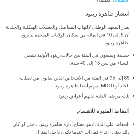
العضلات
الملساء.
انتشار ظاهرة رينود
يقدر المعهد الوطني لالتهاب المفاصل والعضلات الهيكلية والجلدية
أن 5 إلى 10 في المائة من سكان الولايات المتحدة يتأثرون
بظاهرة رينود.
خمسة وسبعون في المئة من حالات رينود الأولية تشمل
النساء من سن 15 إلى 40 سنة.
85 إلى 95 في المئة من الأشخاص الذين يعانون من تصلب
الجلد أو MCTD لديهم أيضا ظاهرة رينود.
ثلث مرضى الذئبة لديهم أعراض رينود.
النقاط المثيرة للاهتمام
الحفاظ على الدفء هو مفتاح إدارة ظاهرة رينود ، حتى لو كان
ذلك يعني ارتداء قفازات عندما تكون داخل المنزل.