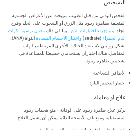
التشخيص
الفحص البدني من قبل الطبيب سيبحث عن الأعراض الجسدية
المتعلقة بظاهرة رينود مثل الزرق أو الشحوب على الجلد وقرح
الجلد.
يتم إجراء اختبارات الدم
، بما في ذلك
معدل ترسيب كرات
الدم الحمراء
(sedrate)
واختبار الأجسام المضادة
النواة (ANA) ،
بشكل روتيني لاستبعاد الحالات الأخرى المرتبطة بالتهاب
المفاصل. هناك اختباران يستخدمان خصيصًا للمساعدة في
تشخيص ظاهرة رينود:
الأظافر الشعاعية
اختبار التحفيز البارد
علاج او معاملة
يركز علاج ظاهرة رينود على الوقاية - منع هجمات رينود
المستقبلية ومنع تلف الأنسجة الدائم. يمكن أن يشمل العلاج:
الحفاظ على الدفء والحماية من التعرض للبرد.