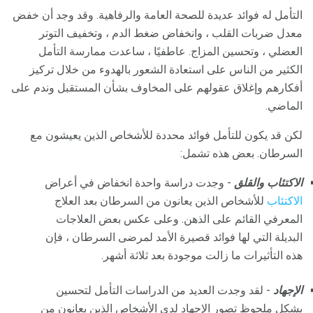
التأمل له فوائد عديدة للصحة العامة والرفاهية. وقد وجد أن خفض
معدل ضربات القلب ، وانخفاض ضغط الدم ، وتخفيف التوتر
العضلي ، وتحسين المزاج. عاطفيًا ، ساعدت ممارسة التأمل
الكثير من الناس على استعادة الشعور بالهدوء من خلال تركيز
أفكارهم وإغلاق عقولهم على المخاوف بشأن المستقبل وندم على
الماضي.
لكن قد يكون للتأمل فوائد محددة للأشخاص الذين يعيشون مع
السرطان. بعض هذه تشمل:
الاكتئاب والقلق
- وجدت دراسة واحدة انخفاض في أعراض
الاكتئاب
للأشخاص الذين يعانون من السرطان بعد العلاج
المعرفي القائم على الذهن. وعلى عكس بعض العلاجات
البديلة التي لها فوائد قصيرة الأمد لمرضى السرطان ، فإن
هذه التأثيرات ما زالت موجودة بعد ثلاثة أشهر.
الإجهاد
- لقد وجدت العديد من الدراسات التأمل لتحسين
بشكل ملحوظ تصور الإجهاد لدى الأشخاص الذين يعانون من