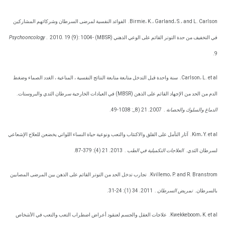
Birmie، K.، Garland، S.، and L. Carlson.
الفوائد النفسية لمرضى السرطان وشركائهم المشاركين
في التخفيف من حدة التوتر القائم على الوعي الذهني (MBSR)
2010. 19 (9): 1004-
.
Psychooncology
9.
Carlson، L. et al.
سنة واحدة قبل التدخل متابعة متابعة النتائج النفسية ، المناعية ، الغدد الصماء وضغط
الدم من الحد من الإجهاد القائم على الذهن (MBSR) في العيادات الخارجية سرطان الثدي والبروستات.
الدماغ والسلوك والحصانة
.
2007. 21 (8_: 1038-49.
Kim، Y. et al.
آثار التأمل على القلق والاكتئاب والتعب ونوعية حياة النساء اللواتي يخضعن للعلاج الإشعاعي
لسرطان الثدي.
العلاجات التكميلية في الطب
.
2013. 21 (4): 379-87.
Kvillemo، P. and R. Branstrom.
تجارب تدخل الحد من التوتر القائم على الذهن بين المرضى المصابين
بالسرطان.
تمريض السرطان
.
2011. 34 (1): 24-31.
Kwekkeboom، K. et al.
علاجات العقل والجسم لعنقود أعراض اضطراب التعب والتعب في الأشخاص