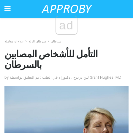
ad
سرطان
سرطان الرئة
علاج او معاملة
التأمل للأشخاص المصابين
بالسرطان
by لين دريدج ، دكتوراه في الطب ؛ تم التعليق بواسطة Grant Hughes، MD