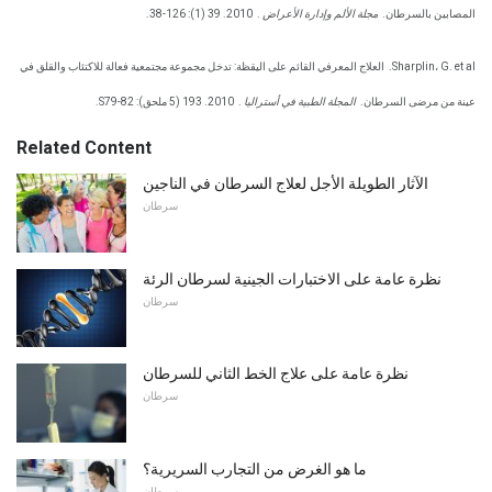
المصابين بالسرطان.
مجلة الألم وإدارة الأعراض
.
2010. 39 (1): 126-38.
Sharplin، G. et al.
العلاج المعرفي القائم على اليقظة: تدخل مجموعة مجتمعية فعالة للاكتئاب والقلق في
عينة من مرضى السرطان.
المجلة الطبية في أستراليا
.
2010. 193 (5 ملحق): S79-82.
Related Content
الآثار الطويلة الأجل لعلاج السرطان في الناجين
سرطان
نظرة عامة على الاختبارات الجينية لسرطان الرئة
سرطان
نظرة عامة على علاج الخط الثاني للسرطان
سرطان
ما هو الغرض من التجارب السريرية؟
سرطان