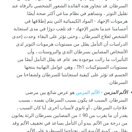
السرطان. قد تتجاوز هذه الفائدة الشعور الشخصي بالرفاه عند
تقليل التوتر ، وتساهم في نظام مناعي أكثر صحة أيضًا.
هرمونات الإجهاد - المواد الكيميائية التي يتم إطلاقها في
أجسامنا عندما نختبر الإجهاد - قد تلعب دورًا في مدى استجابة
الشخص لعلاج السرطان ، وحتى تؤثر على البقاء. وجدت إحدى
الدراسات أن التأمل يقلل من مستويات هرمونات التوتر لدى
الأشخاص المصابين بسرطان الثدي والبروستات ، وأن
التأثيرات ما زالت موجودة بعد عام. قد يقلل التأمل أيضًا من
مستويات السيتوكينات Th1 ، وهي عوامل التهابية ينتجها
الجسم قد تؤثر على كيفية استجابتنا للسرطان ولشفاءنا من
السرطان.
الألم المزمن
-
الألم المزمن
هو عرض شائع بين مرضى
السرطان. السبب قد يكون بسبب السرطان نفسه ، بسبب
علاجات السرطان ، أو ثانوي لأسباب أخرى. أيا كان السبب ،
يقدر أن ما يقرب من 90 ٪ من المصابين بسرطان الرئة يعانون
من درجة من الألم. يبدو أن التأمل يساعد في تخفيف الألم وقد
يقلل من كمية الأدوية التي تحتاجها للسيطرة على الألم.