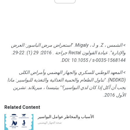
> الشمس ، Z. و Migaly ، J. "استعراض مرض الباسور: العرض
والإدارة". عيادة القولون Rectal جراحة
.
2016؛
29 (1): 22-29.
DOI: 10.1055 / s-0035-1568144.
> المعهد الوطني للسكري والجهاز الهضمي وأمراض الكلى
(NDDKD).
"تناول الطعام والحمية الغذائية والتغذية للبواسير: ماذا
يجب أن آكل إذا كان لدي البواسير؟" بيثيسدا ، ميريلاند.
تشرين
الأول 2016.
Related Content
الأسباب والمخاطر عوامل البواسير
صحة الجهاز الهضمي