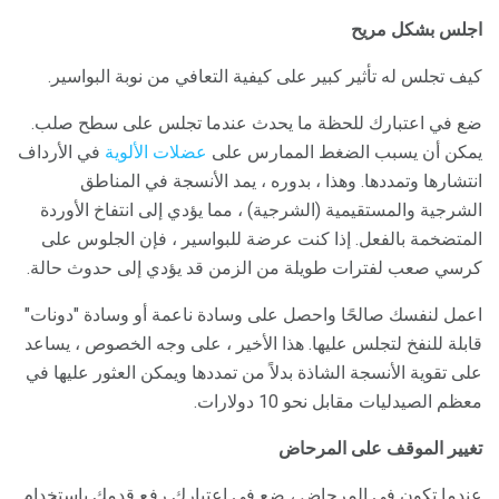
اجلس بشكل مريح
كيف تجلس له تأثير كبير على كيفية التعافي من نوبة البواسير.
ضع في اعتبارك للحظة ما يحدث عندما تجلس على سطح صلب.
يمكن أن يسبب الضغط الممارس على
عضلات الألوية
في الأرداف
انتشارها وتمددها. وهذا ، بدوره ، يمد الأنسجة في المناطق
الشرجية والمستقيمية (الشرجية) ، مما يؤدي إلى انتفاخ الأوردة
المتضخمة بالفعل. إذا كنت عرضة للبواسير ، فإن الجلوس على
كرسي صعب لفترات طويلة من الزمن قد يؤدي إلى حدوث حالة.
اعمل لنفسك صالحًا واحصل على وسادة ناعمة أو وسادة "دونات"
قابلة للنفخ لتجلس عليها. هذا الأخير ، على وجه الخصوص ، يساعد
على تقوية الأنسجة الشاذة بدلاً من تمددها ويمكن العثور عليها في
معظم الصيدليات مقابل نحو 10 دولارات.
تغيير الموقف على المرحاض
عندما تكون في المرحاض ، ضع في اعتبارك رفع قدمك باستخدام