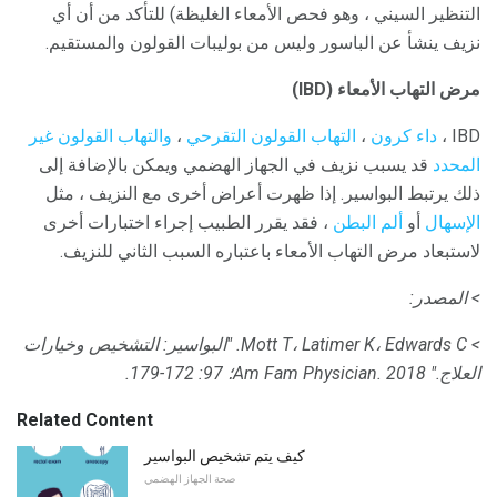
التنظير السيني ، وهو فحص الأمعاء الغليظة) للتأكد من أن أي
نزيف ينشأ عن الباسور وليس من بوليبات القولون والمستقيم.
مرض التهاب الأمعاء (IBD)
IBD ،
داء كرون
،
التهاب القولون التقرحي
،
والتهاب القولون
غير
المحدد
قد يسبب نزيف في الجهاز الهضمي ويمكن بالإضافة إلى
ذلك يرتبط البواسير. إذا ظهرت أعراض أخرى مع النزيف ، مثل
الإسهال
أو
ألم البطن
، فقد يقرر الطبيب إجراء اختبارات أخرى
لاستبعاد مرض التهاب الأمعاء باعتباره السبب الثاني للنزيف.
> المصدر:
> Mott T، Latimer K، Edwards C. "البواسير: التشخيص وخيارات
العلاج." Am Fam Physician. 2018؛ 97: 172-179.
Related Content
كيف يتم تشخيص البواسير
صحة الجهاز الهضمي