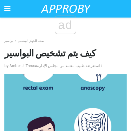
ad
صحة الجهاز الهضمي
بواسير
كيف يتم تشخيص البواسير
by Amber J. Tresca؛ استعرضه طبيب معتمد من مجلس الإدارة