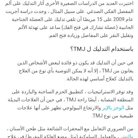
اختبرت العديد من الدراسات الصغيرة الأخرى آثار التدليك على ألم
المفصل الفكي الصدغي. على سبيل المثال ، وجدت دراسة أجريت
عام 2009 على 15 مريضًا أن تلقي تدليك على العضلة الجناحية
الجانبية (عضلة تشارك في فتح الفك) ساعد على تهدئة الألم
وتقليل النقر على المفاصل وزيادة فتح الفم.
باستخدام التدليك ل TMJ؟
في حين أن التدليك قد يكون ذو فائدة لبعض الأشخاص الذين
يعانون من TMJ ، إلا أنه لا يمكن التوصية بأي نوع من العلاج
بالتدليك كعلاج أساسي لهذه الحالة.
وقد توفر الاستراتيجيات ، كتطبيق الحزم الساخنة والباردة على
المنطقة المصابة ، أيضًا راحة TMJ ، في حين أن العلاجات البديلة
مثل
الوخز بالإبر
والارتجاع البيولوجي تظهر على أنها علاجات
طبيعية من نوع TMJ.
من الضروري التعامل مع المحفزات الشائعة مثل طحن الأسنان ،
والتوتر
، والعوامل السلوكية (مثل مضغ العلكة المفرط) في علاج