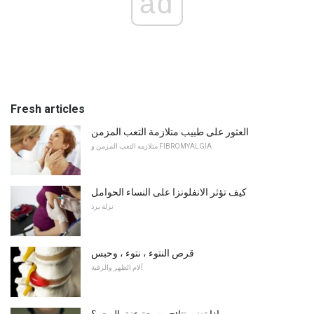
ad
Fresh articles
العثور على طبيب متلازمة التعب المزمن
متلازمه التعب المزمن و FIBROMYALGIA
كيف تؤثر الانفلونزا على النساء الحوامل
نزلة برد
قرص النتوء ، نتوء ، وحبس
آلام الظهر والرقبة
ماذا تعني نتائج مسحة عنق الرحم؟