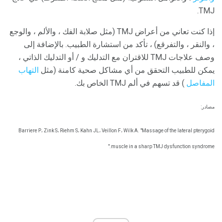
TMJ.
إذا كنت تعاني من أعراض TMJ (مثل صلابة الفك ، والألم ، والوجع
، والنقر ، والتفرقع) ، تأكد من استشارة الطبيب. بالإضافة إلى
وصف علاجات TMJ للاقتران مع التدليك و / أو التدليك الذاتي ،
يمكن للطبيب التحقق من أي مشاكل صحية كامنة (مثل
التهاب
المفاصل
) قد تسهم في ألم TMJ الخاص بك.
مصادر:
Barriere P، Zink S، Riehm S، Kahn JL، Veillon F، Wilk A. "Massage of the lateral pterygoid
muscle in a sharp TMJ dysfunction syndrome."