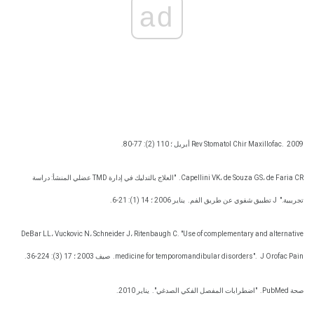
ad
2009 أبريل ؛ 110 (2): 77-80.
Rev Stomatol Chir Maxillofac.
Capellini VK، de Souza GS، de Faria CR.
"العلاج بالتدليك في إدارة TMD عضلي المنشأ: دراسة
تجريبية."
J تطبيق شفوي عن طريق الفم.
يناير 2006 ؛ 14 (1): 21-6.
DeBar LL، Vuckovic N، Schneider J، Ritenbaugh C. "Use of complementary and alternative
J Orofac Pain.
medicine for temporomandibular disorders".
صيف 2003 ؛ 17 (3): 224-36.
صحة PubMed.
"اضطرابات المفصل الفكي الصدغي".
يناير 2010.