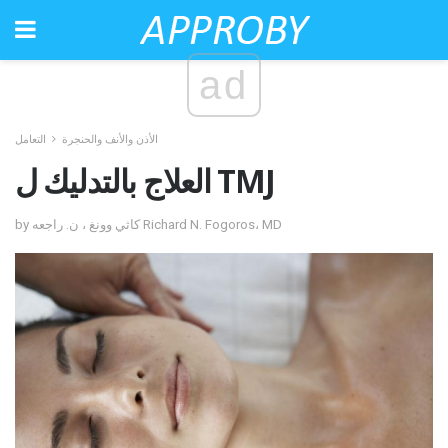
ad
الأذن والأنف والحنجرة
التعامل
العلاج بالتدليك ل TMJ
by كاثي وونغ ، ن. راجعه Richard N. Fogoros، MD