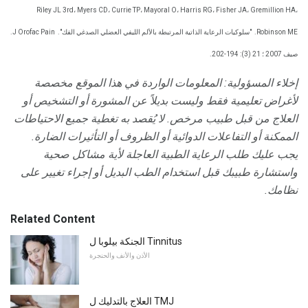
Riley JL 3rd، Myers CD، Currie TP، Mayoral O، Harris RG، Fisher JA، Gremillion HA،
Robinson ME.
"سلوكيات الرعاية الذاتية المرتبطة بالألم الليفي العضلي الصدغي الفك".
J Orofac Pain.
صيف 2007 ؛ 21 (3): 194-202.
إخلاء المسؤولية: المعلومات الواردة في هذا الموقع مخصصة
لأغراض تعليمية فقط وليست بديلاً عن المشورة أو التشخيص أو
العلاج من قبل طبيب مرخص.
لا يُقصد به تغطية جميع الاحتياطات
الممكنة أو التفاعلات الدوائية أو الظروف أو التأثيرات الضارة.
يجب عليك طلب الرعاية الطبية العاجلة لأية مشاكل صحية
واستشارة طبيبك قبل استخدام الطب البديل أو إجراء تغيير على
نظامك.
Related Content
الجنكة بيلوبا ل Tinnitus
الأذن والأنف والحنجرة
العلاج بالتدليك ل TMJ