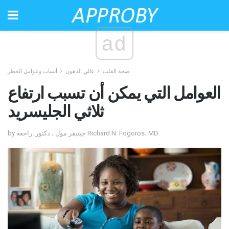
ad
صحة القلب
عالي الدهون
أسباب وعوامل الخطر
العوامل التي يمكن أن تسبب ارتفاع
ثلاثي الجليسريد
by جينيفر مول ، دكتور. راجعه Richard N. Fogoros، MD