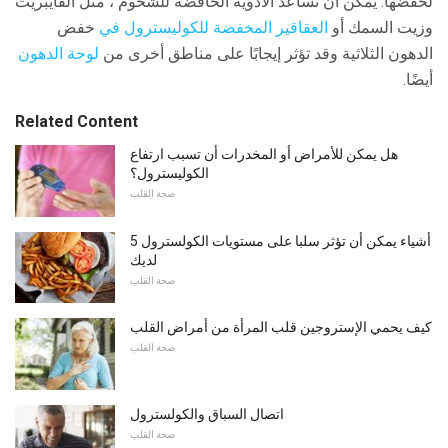
لخفضها. يمكن أن تساعد الأدوية الخافضة للشحوم ، مثل الفايبريت
وزيت السمك أو
العقاقير المخفضة للكوليسترول في
خفض
الدهون الثلاثية وقد تؤثر إيجابًا على مناطق أخرى من
لوحة الدهون
أيضًا.
Related Content
هل يمكن للأمراض أو المخدرات أن تسبب ارتفاع
الكوليسترول؟
صحة القلب
5 أشياء يمكن أن تؤثر سلبا على مستويات الكولسترول
لديك
صحة القلب
كيف يحمي الإستروجين قلب المرأة من أمراض القلب
صحة القلب
اتصال السباق والكولسترول
صحة القلب