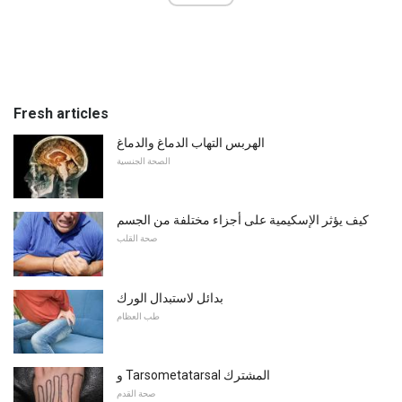
Fresh articles
الهربس التهاب الدماغ والدماغ
الصحة الجنسية
كيف يؤثر الإسكيمية على أجزاء مختلفة من الجسم
صحة القلب
بدائل لاستبدال الورك
طب العظام
و Tarsometatarsal المشترك
صحة القدم