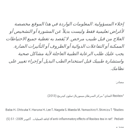
إخلاء المسؤولية: المعلومات الواردة في هذا الموقع مخصصة
لأغراض تعليمية فقط وليست بديلاً عن المشورة أو التشخيص أو
العلاج من قبل طبيب مرخص.
لا يُقصد به تغطية جميع الاحتياطات
الممكنة أو التفاعلات الدوائية أو الظروف أو التأثيرات الضارة.
يجب عليك طلب الرعاية الطبية العاجلة لأية مشاكل صحية
واستشارة طبيبك قبل استخدام الطب البديل أو إجراء تغيير على
نظامك.
مصادر:
"Rooibos الشاي." مركز السرطان ميموريال-سلون كيترينج (2013).
Baba H، Ohtsuka Y، Haruna H، Lee T، Nagata S، Maeda M، Yamashiro Y، Shimizu T. "Studies
Pediatr كثافة العمليات.
of anti-inflammatory effects of Rooibos tea in rat".
أكتوبر 2009 ؛ 51 (5):