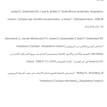
700-4.
Joubert E، Gelderblom WC، Louw A، de Beer D. "South African herbal teas: Aspalathus
J Ethnopharmacol.
linearis، Cyclopia spp. and Athrixia phylicoides - a review."
2008 28 ؛
119 (3): 376-412.
Marnewick JL، van der Westhuizen FH، Joubert E، Swanevelder S، Swart P، Gelderblom WC.
"خصائص كيمبروتيكتامين من الرويبوس (Aspalathus linearis) ، honeybush (Cyclopia
intermedia) العشبية والأخضر والأسود (كاميليا سينينسيس) الشاي ضد ترويج السرطان الناجم عن
fumonisin B1 في كبد الفئران."
الغذاء الكيميائي Toxicol.
2009 47 (1): 220-9.
McKay DL، Blumberg JB.
"استعراض النشاط الحيوي لشاي الأعشاب في جنوب أفريقيا: الرويبوس
(Aspalathus linearis) و Honeybush (Cyclopia intermedia)."