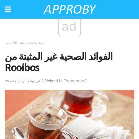
ad
صحة شاملة
طب الأعشاب
الفوائد الصحية غير المثبتة من
Rooibos
by كاثي وونغ ، ن. راجعه Richard N. Fogoros، MD