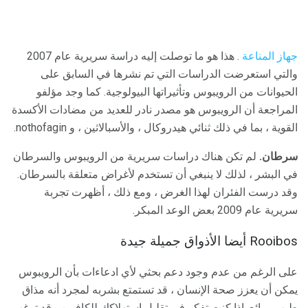
جهاز المناعة
. هذا هو ما توصلت إليه دراسة سريرية عام 2007
والتي استعرضت الدراسات التي تم نشرها في السابق على
الحيوانات من الرويبوس وتأثيراتها البيولوجية. كما وجد مؤلفو
المراجعة أن الرويبوس هو مصدر نادر للعديد من مضادات الأكسدة
القوية ، بما في ذلك ثنائي هيدروكال ، والأسبالاثين ، و nothofagin.
سرطان.
لم تكن هناك دراسات سريرية من الرويبوس والسرطان
في البشر ، لذلك لا ينبغي أن تستخدم لأغراض متعلقة بالسرطان.
وقد درست الفئران لهذا الغرض ، ومع ذلك ، أظهرت تجربة
سريرية عام 2009 بعض الوعد المبكر.
Rooibos أيضا الأذواق جميلة جيدة
على الرغم من عدم وجود دعم بحثي لأي ادعاءات بأن الرويبوس
يمكن أن يعزز صحة الإنسان ، قد تستمتع بشربه لمجرد أنه مذاق
طيب ورائع. إذا كنت تفكر في تقليل استهلاكك للكافيين ، قد ترغب