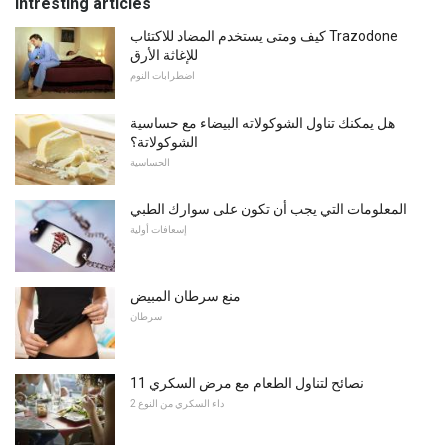
Intresting articles
كيف ومتى يستخدم المضاد للاكتئاب Trazodone
للإغاثة الأرق
اضطرابات النوم
هل يمكنك تناول الشوكولاته البيضاء مع حساسية
الشوكولاتة؟
الحساسية
المعلومات التي يجب أن تكون على سوارك الطبي
إسعافات أولية
منع سرطان المبيض
سرطان
11 نصائح لتناول الطعام مع مرض السكري
داء السكري من النوع 2