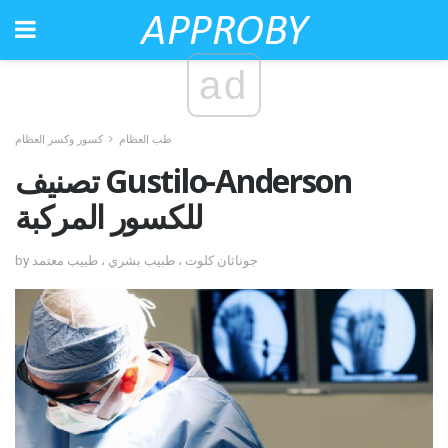
ad
طب العظام
كسور وكسر العظام
تصنيف Gustilo-Anderson
للكسور المركبة
by جوناثان كلوت ، طبيب بشري ، طبيب معتمد