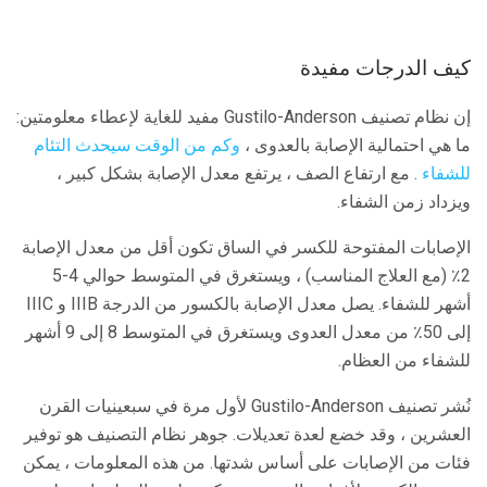
كيف الدرجات مفيدة
إن نظام تصنيف Gustilo-Anderson مفيد للغاية لإعطاء معلومتين:
ما هي احتمالية الإصابة بالعدوى ،
وكم من الوقت سيحدث التئام
للشفاء
. مع ارتفاع الصف ، يرتفع معدل الإصابة بشكل كبير ،
ويزداد زمن الشفاء.
الإصابات المفتوحة للكسر في الساق تكون أقل من معدل الإصابة
2٪ (مع العلاج المناسب) ، ويستغرق في المتوسط ​​حوالي 4-5
أشهر للشفاء. يصل معدل الإصابة بالكسور من الدرجة IIIB و IIIC
إلى 50٪ من معدل العدوى ويستغرق في المتوسط ​​8 إلى 9 أشهر
للشفاء من العظام.
نُشر تصنيف Gustilo-Anderson لأول مرة في سبعينيات القرن
العشرين ، وقد خضع لعدة تعديلات. جوهر نظام التصنيف هو توفير
فئات من الإصابات على أساس شدتها. من هذه المعلومات ، يمكن