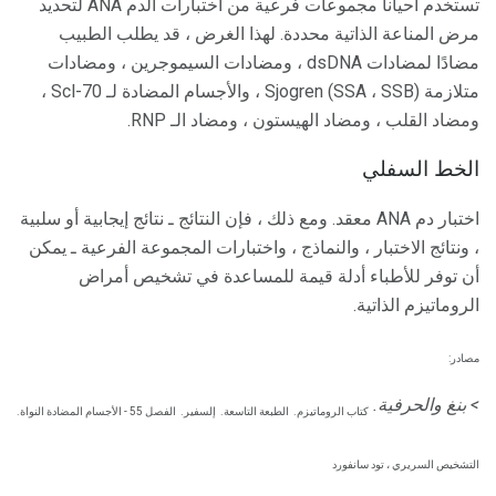
تستخدم أحيانا مجموعات فرعية من اختبارات الدم ANA لتحديد
مرض المناعة الذاتية محددة. لهذا الغرض ، قد يطلب الطبيب
مضادًا لمضادات dsDNA ، ومضادات السيموجرين ، ومضادات
متلازمة Sjogren (SSA ، SSB) ، والأجسام المضادة لـ Scl-70 ،
ومضاد القلب ، ومضاد الهيستون ، ومضاد الـ RNP.
الخط السفلي
اختبار دم ANA معقد. ومع ذلك ، فإن النتائج ـ نتائج إيجابية أو سلبية
، ونتائج الاختبار ، والنماذج ، واختبارات المجموعة الفرعية ـ يمكن
أن توفر للأطباء أدلة قيمة للمساعدة في تشخيص أمراض
الروماتيزم الذاتية.
مصادر:
> بنغ والحرفية.
كتاب الروماتيزم.
الطبعة التاسعة.
إلسفير.
الفصل 55 - الأجسام المضادة النواة.
التشخيص السريري ، تود سانفورد