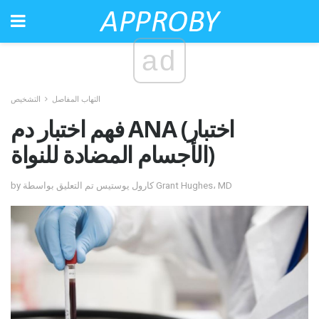
ad
التهاب المفاصل
التشخيص
فهم اختبار دم ANA (اختبار
الأجسام المضادة للنواة)
by كارول يوستيس تم التعليق بواسطة Grant Hughes، MD