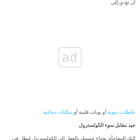
أن تؤدي إلى
ad
جلطات دموية
أو نوبات قلبية أو
سكتات دماغية
.
جيد مقابل سوء الكولسترول
إليك المفاجأة: يحتاج جسمك بالفعل إلى الكولسترول ليظل في