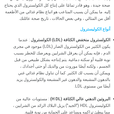
صحة جيدة ، وهو قادر تمامًا على إنتاج كل الكولسترول الذي يحتاج
إليه. ما يمكن أن يسبب المتاعب هو اتباع نظام غذائي من الأطعمة
أقل من المثالي ، وفي بعض الحالات ، تاريخ صحة عائلتك.
أنواع الكوليسترول
الكولسترول منخفض الكثافة (LDL) الكولسترول
: عندما
يكون الكثير من الكولسترول الضار (LDL) موجود في مجرى
الدم ، فإنه يمكن أن يعرقل الشرايين ويعرضك للخطر بسبب
نوبة قلبية أو سكتة دماغية. يتم إنتاجه بشكل طبيعي من قبل
الجسم ، ولكنه أيضًا موروث من والديك أو حتى أجدادك ،
ويمكن أن يسبب لك الكثير. كما أن تناول نظام غذائي غني
بالدهون المشبعة والدهون غير المشبعة والكولسترول يزيد
أيضًا من مستوى LDL.
البروتين الدهني عالي الكثافة (H
DL)
: مستويات عالية من
الكوليسترول HDL ("الجيد") يزيل البلاك الزائد من الشرايين ،
مما يبطئ تراكمه ويساعد على الحماية من نوبة قلبية.