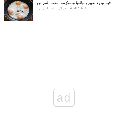
فيتامين د لفيبروميالغيا ومتلازمة التعب المزمن
متلازمه التعب المزمن و FIBROMYALGIA
ad