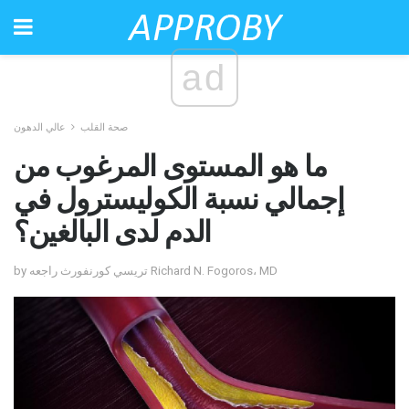
ad
صحة القلب
عالي الدهون
ما هو المستوى المرغوب من
إجمالي نسبة الكوليسترول في
الدم لدى البالغين؟
by تريسي كورنفورث راجعه Richard N. Fogoros، MD