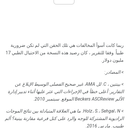
ربما كانت أسوأ المخالفات هي تلك الحقن التي لم تكن ضرورية
طبياً. وفقا للتقرير ، كان رصيد هذه النسخة من الاحتيال الطبي 17
مليون دولار.
> المصادر:
> بينتين ، C. لل AMA.
غير صحيح الفصلى الوسيط الإبلاغ عن
التقارير: أعلى خطأ في الإجراءات التي عثر عليها أثناء تدبير إدارة
الألم Beckers ASCReview الموقع.
سبتمبر 2010.
> Holz، S.، Sehgal، N. ما هي العلاقة المتبادلة بين نتائج الموجات
الراديوية المشتركة للوجه والرد على كتل فرعية مقارنة بينية؟
ألم
طبيب.
مارس 2016.