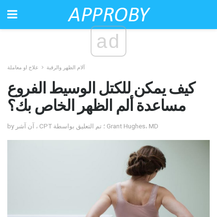
ad
آلام الظهر والرقبة
علاج او معاملة
كيف يمكن للكتل الوسيط الفروع
مساعدة ألم الظهر الخاص بك؟
by آن آشر ، CPT ؛ تم التعليق بواسطة Grant Hughes، MD