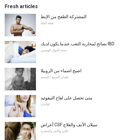
Fresh articles
المشتركة الطفح من الإبط
صحة الجلد
نصائح لمحاربة التعب عندما يكون لديك IBD
صحة الجهاز الهضمي
اصبح اصماء من الروبيلا
فقدان السمع / الصمم
متى تحصل على لقاح التيفوئيد
لقاحات
أعراض CSF سيلان الأنف والعلاج
الأذن والأنف والحنجرة