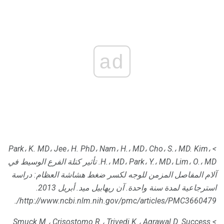
ad
Kim،
> Park، K. MD، Jee، H. PhD، Nam، H.، MD، Cho، S.، MD.
H.، MD، Park، Y.، MD، Lim، O.، MD.
تأثير كتلة الفرع الوسيط في
آلام المفاصل المزمن للوجه لكسر ضغط هشاشة العظام: دراسة
استرجاعية لمدة سنة واحدة.
آن ريهابيل ميد.
أبريل 2013.
http://www.ncbi.nlm.nih.gov/pmc/articles/PMC3660479/.
> Smuck M.، Crisostomo R.، Trivedi K.، Agrawal D. Success