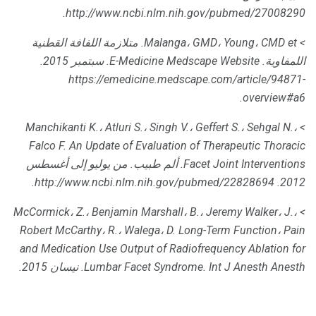
http://www.ncbi.nlm.nih.gov/pubmed/27008290.
> Malanga، GMD، Young، CMD et.
متلازمة اللفافة القطنية
اللمفاوية.
E-Medicine Medscape Website.
سبتمبر 2015.
https://emedicine.medscape.com/article/94871-
overview#a6.
> Manchikanti K.، Atluri S.، Singh V.، Geffert S.، Sehgal N.،
Falco F. An Update of Evaluation of Therapeutic Thoracic
Facet Joint Interventions.
ألم طبيب.
من يوليو إلى أغسطس
2012. http://www.ncbi.nlm.nih.gov/pubmed/22828694.
> McCormick، Z.، Benjamin Marshall، B.، Jeremy Walker، J.،
Robert McCarthy، R.، Walega، D. Long-Term Function، Pain
and Medication Use Output of Radiofrequency Ablation for
Int J Anesth Anesth.
Lumbar Facet Syndrome.
نيسان 2015.