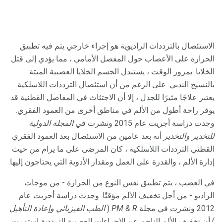
الاستئصال بالترددات الراديوية هو إجراء خارجي يتم فيه تطبيق
الحرارة على الأعصاب حول المفصل الأمامي ، مما يؤدي إلى قتل
الخلايا. بمرور الوقت ، يستبدل الجسم الخلايا العصبية الميتة
بالنسيج الندبي. على الرغم من أن استئصال الترددات اللاسلكية
يعتبر علاجًا مثيرًا للجدل ، إلا أن الاجتثاث في المفاصل القطنية قد
يوفر راحة أطول من الألم في مناطق أخرى من العمود الفقري.
وجدت دراسة أجريت عام 2015 ونشرت في
المجلة الدولية
للتخدير والتخدير
أنه بعد عامين من الاستئصال بعد العمود الفقري
القطني الترددات اللاسلكية ، كان المرضى على ما يرام من حيث
إدارة الألم ، والقدرة على العمل ومقدار الأدوية التي يحتاجون إليها.
في العصب ، يتم تطبيق نفس النوع من الحرارة - من موجات
الراديو - من أجل تخفيف الألم مؤقتًا. وجدت دراسة أجريت عام
2012 ونشرت في مجلة
PM & R
(
الطب الفيزيائي وإعادة التأهيل
) أن تخفيف الألم الناجم عن الإجراءات العصبية الترددية استمرت