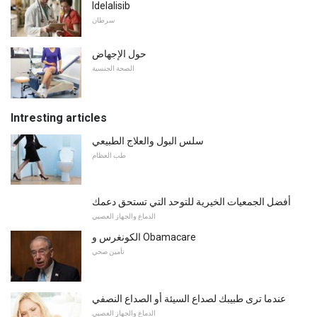
Idelalisib
سرطان
حول الإجهاض
الصحة الجنسية
Intresting articles
سلس البول والعلاج الطبيعي
طب العظام
أفضل الجمعيات الخيرية للتوحد التي تستحق دعمك
الدماغ والجهاز العصبي
الكونغرس و Obamacare
تأمين صحي
عندما ترى طبيبك لصداع السيئة أو الصداع النصفي
الدماغ والجهاز العصبي