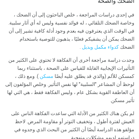
الضحك والصحة
في إحدى دراسات المراجعة ، خلص الباحثون إلى أن الضحك ،
وخاصة الضحك التلقائي ، له فوائد نفسية وليس له أي آثار سلبية.
في الوقت الذي يعترفون فيه بعدم وجود أدلة كافية تشير إلى أن
الضحك يمكن أن يشفيكم فعليًا ، يذهبون للتوصية باستخدام
الضحك
كدواء مكمل وبديل
.
وجدت دراسة مراجعة أخرى أن الفكاهة لا تحتوي على الكثير من
التأثيرات الإيجابية القابلة للقياس على الصحة ، باستثناء ربما
كمسكن للألم (والذي قد يطلق عليه أيضًا
مسكن
). ومع ذلك ،
لوحظ أن المشاعر "السلبية" لها نفس التأثير. وخلص المؤلفون إلى
أن العاطفة القوية بشكل عام ، وليس الفكاهة فقط ، هي التي لها
تأثير مسكن.
لم يكن هناك الكثير من الأدلة التي ساعدت الفكاهة الناس على
العيش لفترة أطول ، وتخفيف التوتر أو مقاومة المرض. لاحظ
مؤلفو هذه الدراسة أيضًا أن الكثير من البحث الذي وجدوه في
دراستهم لديهم مشكلات منهجية.