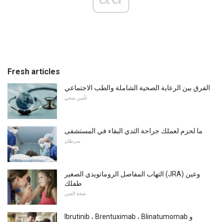
Fresh articles
الفرق بين الرعاية الصحية الشاملة والطب الاجتماعي
تأمين صحي
ما لحزم لعملك جراحة الثدي البقاء في المستشفى
سرطان
التهاب المفاصل الروماتويدي الصغير (JRA) وعين
طفلك
صحة العين
Ibrutinib ، Brentuximab ، Blinatumomab و