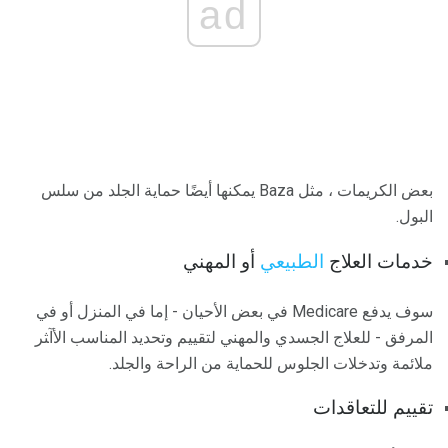
ad
بعض الكريمات ، مثل Baza يمكنها أيضًا حماية الجلد من سلس
البول.
خدمات العلاج
الطبيعي
أو المهني
ﺳﻮف ﻳﺪﻓﻊ Medicare ﻓﻲ ﺑﻌﺾ اﻷﺣﻴﺎن - إﻣﺎ ﻓﻲ اﻟﻤﻨﺰل أو ﻓﻲ
اﻟﻤﺮﻓﻖ - ﻟﻠﻌﻼج اﻟﺠﺴﺪي واﻟﻤﻬﻨﻲ ﻟﺘﻘﻴﻴﻢ وﺗﺤﺪﻳﺪ اﻟﻤﻨﺎﺳﺐ اﻷآﺜﺮ
ﻣﻼﺋﻤﺔ وﺗﺪﺧﻼت اﻟﺠﻠﻮس ﻟﻠﺤﻤﺎﻳﺔ ﻣﻦ اﻟﺮاﺣﺔ واﻟﺠﻠﺪ.
تقييم للتعاقدات