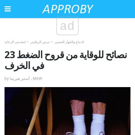
ad
الدماغ والجهاز العصبي
مرض الزهايمر
لمقدمي الرعاية
23 نصائح للوقاية من قروح الضغط
في الخرف
by أستير هيريما ، MSW