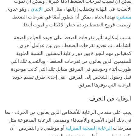
يمكن أن تسبب تقرحات الضغط آلامًا كبيرة ، ويمكن أن تموت
الأنسجة في النهاية وتتطلب إزالتها ، مثل البتر.
الإنتان
، وهو عدوى
منتشرة
تهدد الحياة ، يمكن أن يتطور أيضًا في تقرحات الضغط.
ارتبطت قروح الضغط بزيادة خطر الاكتئاب والموت أيضًا.
بسبب إمكانية تأثير تقرحات الضغط على جودة الحياة والصحة
الشاملة ، تم تحديد تقرحات الضغط ، من بين عوامل أخرى ،
كمقياس مهم للجودة بين دور رعاية المسنين. النسبة المئوية
للمقيمين الذين يعانون من تقرحات الضغط - وبالتحديد تلك التي
طورت أثناء وجودهم في المرفق مقابل تلك التي كانت موجودة
قبل وصول الشخص إلى المرفق - هي إحدى طرق تقييم جودة
الرعاية التي يوفرها المرفق.
الوقاية في الخرف
يجب على مقدمي الرعاية للأشخاص الذين يعانون من الخرف - بما
في ذلك أفراد الأسرة والأصدقاء ومقدمي الرعاية المدفوعة مثل
ممرضات
الرعاية الصحية المنزلية
أو موظفي دار التمريض - أن
يكونوا يقظين من أجل منع تقرحات الضغط.