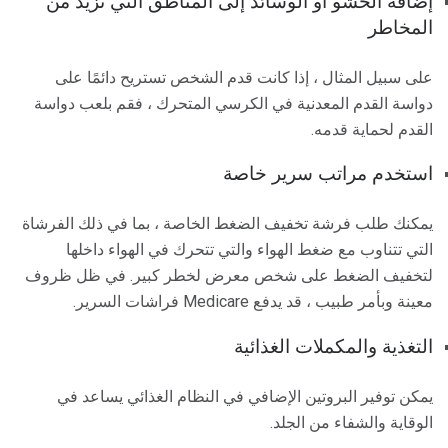
إضافة الحشو أو الوسائد إلى المناطق التي تزيد من
المخاطر
على سبيل المثال ، إذا كانت قدم الشخص تستريح دائمًا على
دواسة القدم المعدنية في الكرسي المتحرك ، فقم بلعب دواسة
القدم لحماية قدمه.
استخدم مراتب سرير خاصة
يمكنك طلب فرشة تخفيف الضغط الخاصة ، بما في ذلك الفرشاة
التي تتناوب مع ضغط الهواء والتي تتحرك في الهواء داخلها
لتخفيف الضغط على شخص معرض لخطر كبير. ﻓﻲ ﻇﻞ ﻇﺮوف
ﻣﻌﻴﻨﺔ وﺑﺄﻣﺮ ﻃﺒﻴﺐ ، ﻗﺪ ﻳﺪﻓﻊ Medicare ﻓﺮاﺷﺎت اﻟﺴﺮﻳﺮ.
التغذية والمكملات الغذائية
يمكن توفير البروتين الإضافي في النظام الغذائي يساعد في
الوقاية والشفاء من الجلد.