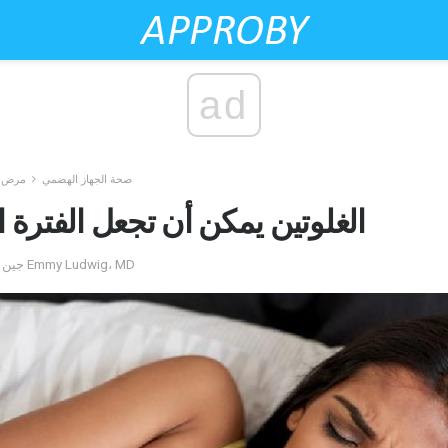
ad
صحة الجهاز الهضمي
مرض ا
الغلوتين يمكن أن تجعل الفترة 
by جين أندرسون تم التعليق عليه بواسطة Emmy Ludwig، MD