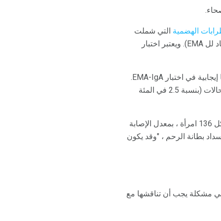
رابات الهضمية
التي شملت
كلا من فحص الأنسجة المغنطيسية المضادة للأنسجة (tTG-IgA) وشاشة للأضداد المضادة للعدوى (مضاد لل EMA). ويعتبر اختبار
كانت تسع من 120 امرأة في مجموعة الدراسة إيجابية في اختبار tTG-IgA ، وخضعت خمس منهن أيضًا إيجابية في اختبار EMA-IgA.
من هؤلاء الخمسة ، وافق أربعة على خزعة معوية ، والتي أكدت مرض الاضطرابات الهضمية في ثلاث حالات (بنسبة 2.5 في المئة
وفي الوقت نفسه ، وجد الباحثون في مجموعة المراقبة أن مرض الاضطرابات الهضمية واحد من بين كل 136 امرأة ، بمعدل الإصابة
داد بطانة الرحم ، "وقد يكون
ي مشكلة يجب أن تناقشها مع