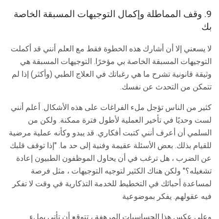
9. وقف المماطلة وإكمال التوجيهات المسبقة الخاصة
بك
لا يسعني إلا أن أشارك هذه الخطوة فقط مع العلم أنني قد أكملت
التوجيهات المسبقة الخاصة بي مؤخرًا. التوجيهات المسبقة هي
وثيقة قانونية تشرح ما هي رغباتك في العلاج الطبي (وأكثر) إذا لم
تتمكن من التحدث عن نفسك.
كثير من الناس تؤجل ملء الفراغات على هذه الأشكال. أعلم أنني
لست وحديًا في تأخير العملية لأطول فترة ممكنة. ولكن من
السلمي أن أعرف أنني كتبت أفكاري. قد يبدو وكأنه عملية مرضية
للقيام بذلك. بعض الأسئلة عقيمة وفنية إلى حد ما. "إذا توقف قلبك
عن الضرب ، هل ترغب في أن يحاول الموظفون الطبيون إعادة
تشغيله؟" ولكن هناك الكثير لتوجيه التوجيهات ، مثل فرصة
لمساعدة أحبائك في التخطيط للخدمة التذكارية في وقت لا تفكر
فيه عقولهم. يفكر بموضوعية
وعلى عكس هذا الحساسيات المرهفة ، تتوقع أن تأتي بملء