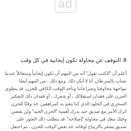
ad
8. التوقف عن محاولة تكون إيجابية في كل وقت
أعلم أن "الكتب تقول" أنه من المهم أن تكون إيجابياً ومتفائلاً عندما
تصاب بالسرطان. أنا لا أنكر ذلك. ومع ذلك ، من المهم أيضًا
مواجهة مخاوفنا وصراعاتنا وتأخذ الوقت الكافي للحزن. قد ينطوي
الحزن على فقدان استقلالك ، أو شعرك ، أو فقدان ذلك التفكير
السحري في الخلود الذي كنا ننعم به كمراهقين. خذ وقتًا للحزن.
اترك الأمر مع صديق جيد يدرك أهمية "الحزن الجيد" ولن يقضي
وقتك معك في محاولة "إصلاحه". قد يتطلب ذلك العثور على
صديق يشعر بالارتياح لوفاته. خذ بعض الوقت للحزن ، ثم احتفل.