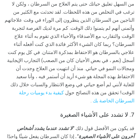
من السهل تعليق حياتك حتى يتم العلاج من السرطان ، ولكن لا
ترغب في التخلص من هذه اللحظات. لقد تحدثت مع الكثير من
الناجين من السرطان الذين ينظرون إلى الوراء في وقت علاجاتهم
وأتمنى أنهم لم يتمنوا ذلك الوقت. كم مرة لديك الفرصة لتجربة
الوقت والتقارب مع الأصدقاء والأحباء الذي تقوم به أثناء علاج
السرطان؟ ربما كان الشيء الأكثر فائدة الذي كنت أفعله أثناء
علاجي بالسرطان هو الاحتفاظ بمذكرة الامتنان. في كل يوم كنت
أسجل (نعم ، في بعض الأحيان كان من الصعب) التجارب الإيجابية
ومجالات النمو في حياتي. منذ أن انتهيت من العلاج وجدت أن
الاحتفاظ بهذه المجلة هو شيء أريد أن أستمر فيه ، وأنا سعيد
للغاية لأنني لم أضع حياتي في وضع الانتظار والسبات خلال ذلك
الوقت! تحقق من هذه النصائح حول
كيفية بدء يوميات رحلة
السرطان الخاصة بك
.
7. لا تشدد على الأشياء الصغيرة
قد يكون من الأفضل قول ذلك
"لا تشدد عندما يشدد أشخاص
آخرون على الأشياء الصغيرة".
إذا كان السرطان يفعل شيئًا واحدًا