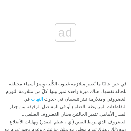
ad
في حين غالبًا ما تُعتبر متلازمة غيبوبة الكُلية وتيتز أسماء مختلفة
للحالة نفسها ، هناك ميزة واحدة تميز بينها. كلٌّ من متلازمة التورم
الغضروفي ومتلازمة تيتز تتسببان في حدوث
التهاب
في
التقاطعات المربوطة بالضلوع أو في المفاصل الرقيقة من جدار
الصدر الأمامي. تتميز الحالتين بحنان الغضروف الضلعي ـ
الغضروف الذي يربط القص (أي ، عظم الصدر) ونهايات الأضلاع.
ومع ذلك ، هناك تورم محلي مع متلازمة تيتزه وعدم وجود تورم مع