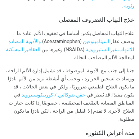
رئوية
.
علاج التهاب الغضروف المفصلي
علاج التهاب المفاصل يكمن أساسا في تخفيف الألم. عادة ما
يوصف عقار
اسيتامينوفين
(Acestaminophen)
والأدوية المضادة
للالتهاب غير الستيرويدية
(NSAIDs) وغيرها من
العقاقير المسكنة
لمعالجة الألم المصاحب للحالة.
جنبا إلى جنب مع الأدوية الموصوفة ، قد تشمل إدارة الألم الراحة ،
ووسادات تسخين الحرارة ، وتجنب أي أنشطة تزيد من الألم. نادرًا
ما يكون العلاج الطبيعي ضروريًا ، ولكن في بعض الحالات ، قد
يكون مفيدًا. قد يُنظر في
حقن يدوكائين / كورتيكوستيرويد
في
المناطق المصابة بالضّغف المخصّصة ، خصوصًا إذا كانت خيارات
العلاج الأخرى لا تقدم إلا القليل من الراحة ، لكن نادرًا ما تكون
مطلوبة.
مدة أعراض الكتثوره