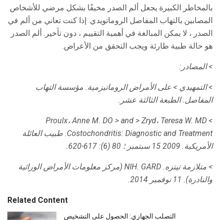
بالمخاطر الكبيرة يجعل ألم الصدر مخيفًا بشكل مرضي للأشخاص
المصابين بالتهاب المفاصل الروماتويدي. إذا كنت تعاني من ألم في
الصدر ، لا يمكن المبالغة في أهمية التقييم ، دون تأخير. ألم الصدر
هو حالة طبية طارئة ويجب التحقق من الأعراض.
> المصادر:
> التمهيدي
> على الأمراض الروماتيزمية.
مؤسسة التهاب
المفاصل.
الطبعة الثالثة عشر.
> and
> Zryd، Teresa W. MD
> Proulx، Anne M. DO
Costochondritis: Diagnostic and Treatment.
طبيب العائلة
الأمريكية.
2009 15 سبتمبر ؛ 80 (6): 617-620.
> متلازمة تيتزه.
NIH.
GARD (مركز معلومات الأمراض الوراثية
والنادرة).
11 نوفمبر 2014.
Related Content
التصلب الجهازي: الحصول على التشخيص