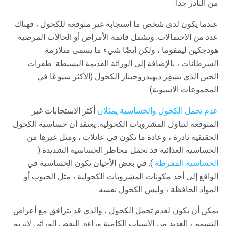
من النادر جدا.
عندما يكون لدى شخص ما استجابة غير متوقعة للكحول ، فهناك
عدد من الاحتمالات. وتشمل قائمة الأمراض أو الحالات المرضية
هودجكين ليمفوما ، ولكن أيضًا شيء ما يسمى متلازمة
السرطانات ، بالإضافة إلى الوراثة القديمة البسيطة: طفرات
الجين الذي يشفِر ديهيدروجيناز الكحول (الأكثر شيوعًا في
المجموعات الآسيوية).
عدم تحمل الكحول والحساسية يمثلان
أكثر الاستجابات غير
المتوقعة لتناول المشروبات الكحولية. يعتقد أن حساسية الكحول
الحقيقية نادرة ، وعادة ما تكون في عائلات ، ومثل غيرها من
الحساسية الغذائية قد تحمل مخاطر الحساسية الشديدة (
الحساسية المفرطة
). في بعض الأحيان تكون الحساسية في
الواقع إلى أحد مكونات المشروبات الكحولية ، مثل الحبوب أو
المواد الحافظة ، وليس الكحول نفسه.
يمكن أن يكون لعدم تحمل الكحول ، والذي قد يترافق مع أعراض
التسمم ، العديد من الأسباب الكامنة وراءه. النقص الوراثي لإنزيم