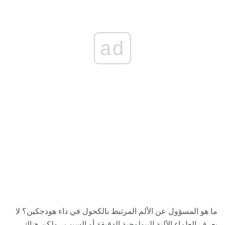
ad
ما هو المسؤول عن الألم المرتبط بالكحول في داء هودجكين؟ لا
يعرف العلماء الآلية البيولوجية الدقيقة أو السبب ، ولكن هناك