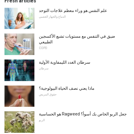
Fresh articles
علم النفس هو وراء معظم علاجات التوحد
الدماغ والجهاز العصبي
ضيق في التنفس مع مستويات تشبع الأكسجين
الطبيعي
COPD
سرطان الغدد الليمفاوية الأولية
سرطان
ماذا يعني نصف الحياة البيولوجية؟
حقوق المريض
هو الحساسية Ragweed جعل الربو الخاص بك أسوأ؟
الربو