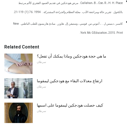
Callahan، B.، Coe، R.، H. H. Place.
مرض هودجكين في تقديم العمود الفقري كألم مرتبط
بالكحول.
تقرير حالة ومراجعة الأدب.
مجلة العظام والجراحة المشتركة
.
1994. 76 (1): 119-21.
كاسبر ، دينيس ل .. ، أنتوني س. فوسي ، وستيفن إل. هاوزر.
مبادئ هاريسون للطب الباطني.
New
York: Mc GEducation، 2015. Print.
Related Content
ما هي حجة هودجكين وماذا يمكنك أن تفعل؟
سرطان
ارتفاع معدلات البقاء مع هودجكين ليمفوما
سرطان
كيف حصلت هودجكين ليمفوما على اسمها
سرطان