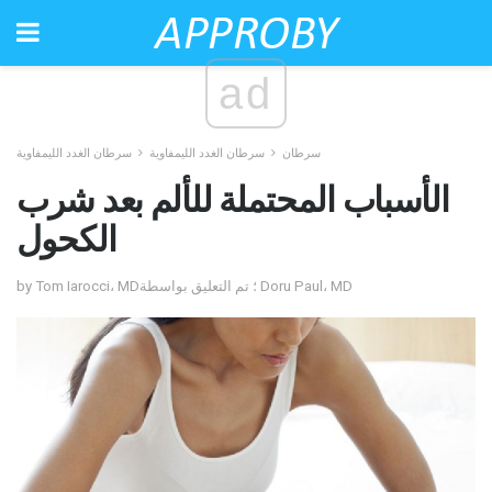
ad
سرطان
سرطان الغدد الليمفاوية
سرطان الغدد الليمفاوية
الأسباب المحتملة للألم بعد شرب
الكحول
by Tom Iarocci، MD؛ تم التعليق بواسطة Doru Paul، MD