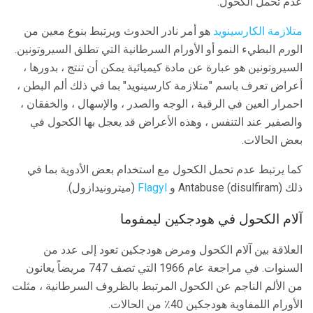
عدم تحمل الكحول.
متلازمة الكارسينويد
هو أمر نادر الحدوث ويرتبط بنوع معين من
الورم البطيء النمو أو الأورام السرطانية التي تطلق السيروتونين.
السيروتونين هو عبارة عن مادة كيميائية يمكن أن تنتج ، بدورها ،
أعراض تعرف باسم "متلازمة كارسينويد" بما في ذلك ألم البطن ،
احمرار العين في الرقبة ، الوجه والصدر ، والإسهال ، والخفقان ،
والصفير عند التنفس ، وهذه الأعراض قد يعجل بها الكحول في
بعض الحالات.
كما يرتبط عدم تحمل الكحول مع استخدام بعض الأدوية بما في
ذلك Antabuse (disulfiram) و
Flagyl
(ميترونيدازول).
آلام الكحول في هودجكين ليمفوما
العلاقة بين آلام الكحول ومرض هودجكين تعود إلى عدد من
السنوات. في مراجعة عام 1966 التي تصف 747 مريضاً يعانون
من الألم الناجم عن الكحول المرتبط بالظروف السرطانية ، مثلت
الأورام اللمفاوية هودجكين 40٪ من الحالات.