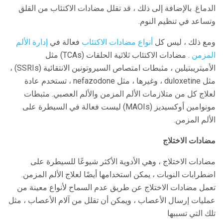
الدماغ. بالإضافة إلى ذلك ، قد تقلل مضادات الاكتئاب من القلق
وتساعد في تنظيم النوم.
ومع ذلك ، ليس كل
أنواع مضادات الاكتئاب
فعالة في
إدارة الألم
المزمن
. مضادات الاكتئاب ثلاثية الحلقات (TCAs) مثل
الأميتريبتيلين ، مثبطات امتصاص السيروتونين الانتقائية (SSRIs) ،
مثل duloxetine ، وغيرها ، مثل nefazodone ، تستخدم عادة
لعلاج كل من متلازمات الألم المزمن والألم العصبي. مثبطات
مونوامين أوكسيديز (MAOIs) ليست فعالة في السيطرة على
الألم المزمن.
مضادات الاختلاج
مضادات الاختلاج ، وهي الأدوية الأكثر شيوعًا للسيطرة على
اضطرابات النوبات ، يمكن استخدامها أيضًا لعلاج الألم المزمن.
تعمل مضادات الاختلاج عن طريق عدم السماح لأنواع معينة من
عمليات إرسال الأعصاب ، ويمكن أن تقلل من آلام الأعصاب ، مثل
تلك التي تسببها