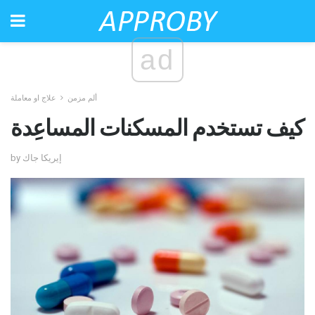
ad
ألم مزمن
علاج او معاملة
كيف تستخدم المسكنات المساعِدة
by إيريكا جاك