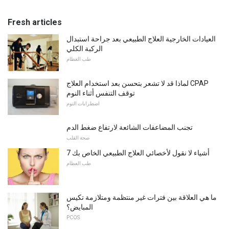
Fresh articles
العيادات الخارجية العلاج الطبيعي بعد جراحة استبدال
الركبة الكلي
طب العظام
لماذا قد لا تشعر بتحسن بعد استخدام العلاج CPAP
توقف التنفس أثناء النوم
اضطرابات النوم
تجنب المضاعفات الشائعة لارتفاع ضغط الدم
صحة القلب
7 أشياء لا نقول لأخصائي العلاج الطبيعي الخاص بك
طب العظام
ما هي العلاقة بين فترات غير منتظمة ومتلازمة تكيس
المبايض؟
PCOS