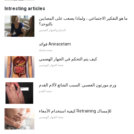
Intresting articles
ما هو التفكير الاجتماعي ، ولماذا يصعب على المصابين
بالتوحد؟
الدماغ والجهاز العصبي
فوائد Aniracetam
صحة شاملة
كيف يتم التحكم في الجهاز الهضمي
صحة الجهاز الهضمي
ورم مورتون العصبي: السبب الشائع لآلام القدم
صحة القدم
كيفية استخدام الأمعاء Retraining للإمساك
صحة الجهاز الهضمي