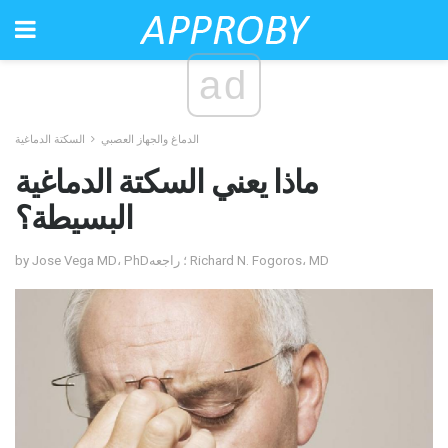
ad
الدماغ والجهاز العصبي
السكتة الدماغية
ماذا يعني السكتة الدماغية
البسيطة؟
by Jose Vega MD، PhD؛ راجعه Richard N. Fogoros، MD