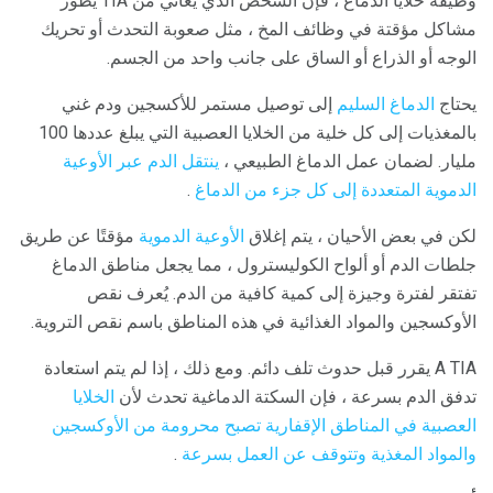
وظيفة خلايا الدماغ ، فإن الشخص الذي يعاني من TIA يطور
مشاكل مؤقتة في وظائف المخ ، مثل صعوبة التحدث أو تحريك
الوجه أو الذراع أو الساق على جانب واحد من الجسم.
يحتاج
الدماغ السليم
إلى توصيل مستمر للأكسجين ودم غني
بالمغذيات إلى كل خلية من الخلايا العصبية التي يبلغ عددها 100
مليار. لضمان عمل الدماغ الطبيعي ،
ينتقل الدم عبر الأوعية
الدموية المتعددة إلى كل جزء من الدماغ
.
لكن في بعض الأحيان ، يتم إغلاق
الأوعية الدموية
مؤقتًا عن طريق
جلطات الدم أو ألواح الكوليسترول ، مما يجعل مناطق الدماغ
تفتقر لفترة وجيزة إلى كمية كافية من الدم. يُعرف نقص
الأوكسجين والمواد الغذائية في هذه المناطق باسم نقص التروية.
A TIA يقرر قبل حدوث تلف دائم. ومع ذلك ، إذا لم يتم استعادة
تدفق الدم بسرعة ، فإن السكتة الدماغية تحدث لأن
الخلايا
العصبية في المناطق الإقفارية تصبح محرومة من الأوكسجين
والمواد المغذية وتتوقف عن العمل بسرعة
.