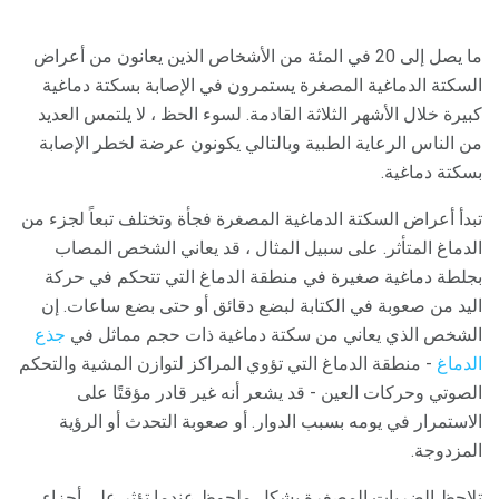
ما يصل إلى 20 في المئة من الأشخاص الذين يعانون من أعراض
السكتة الدماغية المصغرة يستمرون في الإصابة بسكتة دماغية
كبيرة خلال الأشهر الثلاثة القادمة. لسوء الحظ ، لا يلتمس العديد
من الناس الرعاية الطبية وبالتالي يكونون عرضة لخطر الإصابة
بسكتة دماغية.
تبدأ أعراض السكتة الدماغية المصغرة فجأة وتختلف تبعاً لجزء من
الدماغ المتأثر. على سبيل المثال ، قد يعاني الشخص المصاب
بجلطة دماغية صغيرة في منطقة الدماغ التي تتحكم في حركة
اليد من صعوبة في الكتابة لبضع دقائق أو حتى بضع ساعات. إن
الشخص الذي يعاني من سكتة دماغية ذات حجم مماثل في
جذع
الدماغ
- منطقة الدماغ التي تؤوي المراكز لتوازن المشية والتحكم
الصوتي وحركات العين - قد يشعر أنه غير قادر مؤقتًا على
الاستمرار في يومه بسبب الدوار. أو صعوبة التحدث أو الرؤية
المزدوجة.
تلاحظ الضربات المصغرة بشكل ملحوظ عندما تؤثر على أجزاء