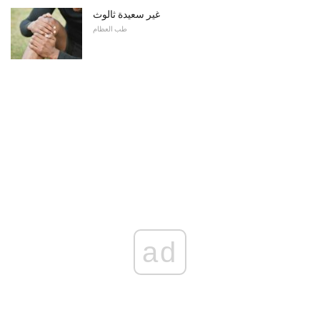
غير سعيدة ثالوث
طب العظام
ad