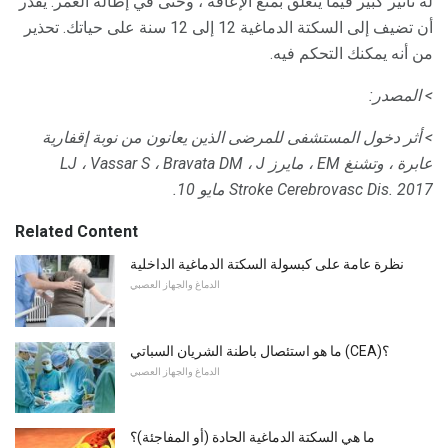
له تأثير كبير فيما يتعلق بمنع الإعاقة ، وحتى في إطالة العمر. يقدر
أن تضيف إلى السكتة الدماغية 12 إلى 12 سنة على حياتك. تحذير
من أنه يمكنك التحكم فيه.
> المصدر:
> أثر دخول المستشفى للمرضى الذين يعانون من نوبة إقفارية
عابرة ، وتشنغ EM ، مايرز LJ ، Vassar S ، Bravata DM ، J
2017 مايو 10.
Stroke Cerebrovasc Dis.
Related Content
نظرة عامة على كبسولة السكتة الدماغية الداخلية
الدماغ والجهاز العصبي
ما هو استئصال باطنة الشريان السباتي (CEA)؟
الدماغ والجهاز العصبي
ما هي السكتة الدماغية الحادة (أو المفاجئة)؟