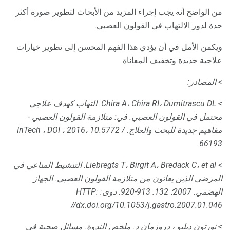
من الواضح أنه يجب إجراء المزيد من الأبحاث لتطوير صورة أكثر
حدة لدور الالتهاب في القولون العصبي.
ويكمن الأمل في أن يؤدي هذا الفهم المحسن إلى تطوير خيارات
علاجية جديدة وتخفيف المعاناة.
> المصادر:
> Chira A، Chira RI، Dumitrascu DL.
التهاب كهدف علاجي
محتمل في القولون العصبي.
في: متلازمة القولون العصبي -
مفاهيم جديدة للبحث والعلاج.
2016، 10.5772 /
InTech ، DOI ،
66193.
> Liebregts T، Birgit A، Bredack C، et al.
التنشيط المناعي في
المرضى الذين يعانون من متلازمة القولون العصبي.
الجهاز
الهضمي.
2007؛ 132: 913-920.
دوى: HTTP:
//dx.doi.org/10.1053/j.gastro.2007.01.046
> نورتون دبليو ، دروزمان د. ملخص الندوة.
مسائل صحية في