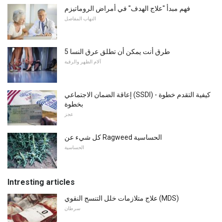
فهم مبدأ "علاج الهدف" في أمراض الروماتيزم
التهاب المفاصل
5 طرق أنت يمكن أن تطلق عرق النسا
آلام الظهر والرقبة
إعاقة الضمان الاجتماعي (SSDI) - كيفية التقدم خطوة
بخطوة
عجز
كل شيء عن Ragweed الحساسية
الحساسية
Intresting articles
علاج متلازمات خلل التنسج النقوي (MDS)
سرطان