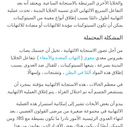
والخلايا الأخرى المرتبطة بالاستجابة المناعية. ويعتقد أنه بعد
التفاعل السريع الالتهابي الذي تسببه الخلايا البدينة ، تحدث عملية
التهابية أطول دائمًا بسبب إطلاق أنواع معينة من السيتوكينات.
يمكن أن تكون السيتوكينات مؤيدة للالتهابات أو مضادة للالتهابات.
المشكلة المحتملة
من أجل تصور الاستجابة الالتهابية ، تخيل أن جسمك يصاب
بفيروس معدي
معوي
(
التهاب المعدة والأمعاء
). تتفاعل الخلايا
البدينة بسرعة ، يتبعها السيتوكينات ، للقتال ضد العدوى. يسبب
إطلاق هذه المواد
ألمًا في البطن
، وتشنجات ، وإسهالًا.
في معظم الحالات ، هذه الاستجابة الالتهابية مؤقتة. بمجرد أن
يستشعر الجسم أنه تم احتلال الغزاة ، يتم إغلاق العملية الالتهابية.
يبدو أن بعض الأبحاث تشير إلى إمكانية استمرار هذه العملية
الالتهابية في مجموعة صغيرة من مرضى القولون العصبي ، بعد
انتهاء العدوى الرئيسية. الأمور نادرا ما تكون بسيطة مع IBS. ومن
الممكن أيضًا أن يكون هناك بعض الأفراد الذين يعانون من هذا