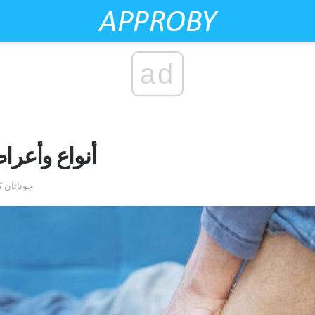
ad
أنواع وأعر
by جوناثا