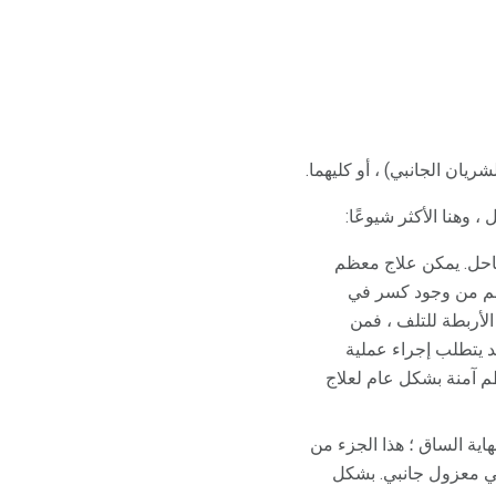
يان الجانبي) ، أو كليهما.
 وهنا الأكثر شيوعًا:
كاحل. يمكن علاج معظم
رغم من وجود كسر في
لأربطة للتلف ، فمن
د يتطلب إجراء عملية
ي حدود 4 سنتيمترات من نهاية العظم آمنة بشكل عام لعلاج
ية الساق ؛ هذا الجزء من
بي معزول جانبي. بشكل