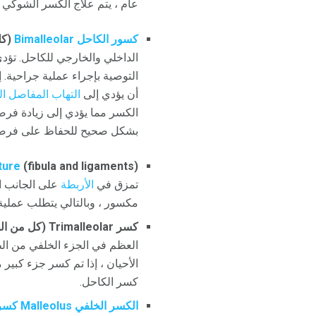
عام ، يتم علاج الكسر الشوكي ا
كسور الكاحل Bimalleolar
(كل
الداخلي والخارجي للكاحل. تؤد
التوصية بإجراء عملية جراحية.
أن يؤدي إلى
التهاب المفاصل ا
الكسر مما يؤدي إلى زيادة فرصة
بشكل صحيح للحفاظ على فرصة 
ture
(fibula and ligaments)
تمزق في
الأربطة
على الجانب ال
مكسور ، وبالتالي يتطلب عملية
كسر Trimalleolar (كل من الظنبوب والشظية):
العظم في الجزء الخلفي من ال
الأحيان ، إذا تم كسر جزء كبير 
كسر الكاحل.
الكسر الخلفي Malleolus كسر