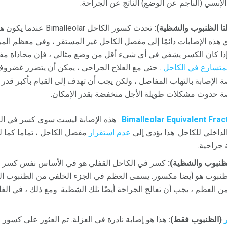
لإنسي (الناجم عن الوضع) الناتج عن الجراحة.
تا الظنبوب والشظية):
تحدث كسور الكاحل leolar
ي هذه الإصابات دائمًا إلى مفصل الكاحل غير المستقر ، وفي معظم ال
 إذا كان الكسر يشفي في أي شيء أقل من وضع مثالي ، فإن محاذاة م
لمتسارع في الكاحل
. حتى مع العلاج الجراحي ، يمكن أن يتضرر غضر
 الإصابة بالتهاب المفاصل ، ولكن يجب أن تهدف إلى القيام بأكبر قدر
حدوث مشكلات طويلة الأجل منخفضة بقدر الإمكان.
Bimalleolar Equivalent Frac
: هذه الإصابة ليست سوى كسر في الش
داخلي للكاحل. هذا يؤدي إلى
عدم استقرار
مفصل الكاحل ، تماما كما لو
 جراحية.
كسر في الكاحل القفلي هو في الأساس نفس كسر كا
ظنبوب هو أيضا مكسور. يسمى العظم في الجزء الخلفي من الظنبوب ا
من العظم ، يجب أن تعالج الجراحة أيضًا تلك الشظية. ومع ذلك ، في الغ
(الظنبوب فقط):
هذا هو إصابة نادرة في العزلة. تم العثور على كسو