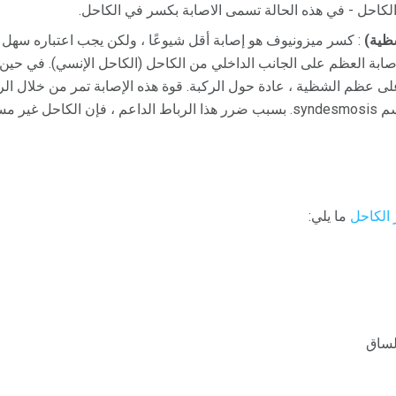
لكاحل - في هذه الحالة تسمى الاصابة بكسر في الكاحل.
ظية)
: كسر ميزونيوف هو إصابة أقل شيوعًا ، ولكن يجب اعتباره سه
Maisonneuv ، يتم إصابة العظم على الجانب الداخلي من الكاحل (الكاحل الإنسي). في 
ى عظم الشظية ، عادة حول الركبة. قوة هذه الإصابة تمر من خلال الرب
عظام الساقين ، والمعروفة باسم syndesmosis. بسبب ضرر هذا الرباط الداعم ، فإن الك
الكاحل
ما يلي:
لساق