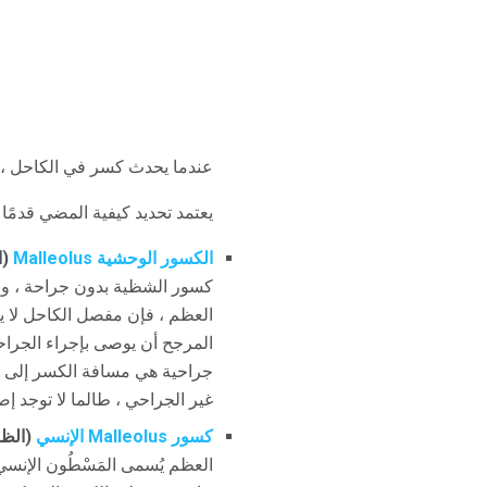
عندما يحدث كسر في الكاحل ، قد 
يعتمد تحديد كيفية المضي قدمًا 
الكسور الوحشية Malleolus
(ا
كسور الشظية بدون جراحة ، ول
العظم ، فإن مفصل الكاحل لا ي
المرجح أن يوصى بإجراء الجراحة
غير الجراحي ، طالما لا توجد إص
كسور Malleolus الإنسي
(الظن
العظم يُسمى المَسْطُون الإنس