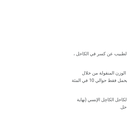
الطبيب عن كسر في الكاحل ،
الوزن المنقولة من خلال
الساق ، يحمل حوالي 90 في المئة من الساق. الشظية هي العظم الأصغر على الجزء الخارجي للساق. يحمل فقط حوالي 10 في المئة
احل الكاحِل الإنسي (نهاية
حل.