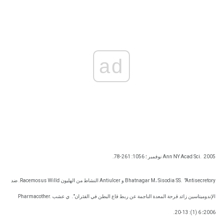
ad
2005 نوفمبر ؛ 1056: 261-78.
Ann NY Acad Sci.
Bhatnagar M، Sisodia SS.
"Antisecretory و Antiulcer النشاط من الهليون Racemosus Willd. ضد
الإندوميتاسين زائد قرحة المعدة الناجمة عن ربط قاع البطن في الفئران".
ي عشب Pharmacother.
2006؛ 6 (1): 13-20.