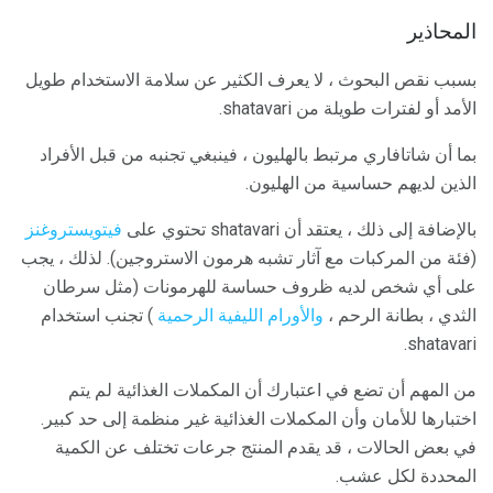
المحاذير
بسبب نقص البحوث ، لا يعرف الكثير عن سلامة الاستخدام طويل
الأمد أو لفترات طويلة من shatavari.
بما أن شاتافاري مرتبط بالهليون ، فينبغي تجنبه من قبل الأفراد
الذين لديهم حساسية من الهليون.
بالإضافة إلى ذلك ، يعتقد أن shatavari تحتوي على
فيتويستروغنز
(فئة من المركبات مع آثار تشبه هرمون الاستروجين). لذلك ، يجب
على أي شخص لديه ظروف حساسة للهرمونات (مثل سرطان
الثدي ، بطانة الرحم ،
والأورام الليفية الرحمية
) تجنب استخدام
shatavari.
من المهم أن تضع في اعتبارك أن المكملات الغذائية لم يتم
اختبارها للأمان وأن المكملات الغذائية غير منظمة إلى حد كبير.
في بعض الحالات ، قد يقدم المنتج جرعات تختلف عن الكمية
المحددة لكل عشب.