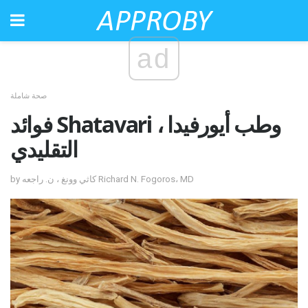
ad
صحة شاملة
فوائد Shatavari ، وطب أيورفيدا
التقليدي
by كاثي وونغ ، ن. راجعه Richard N. Fogoros، MD