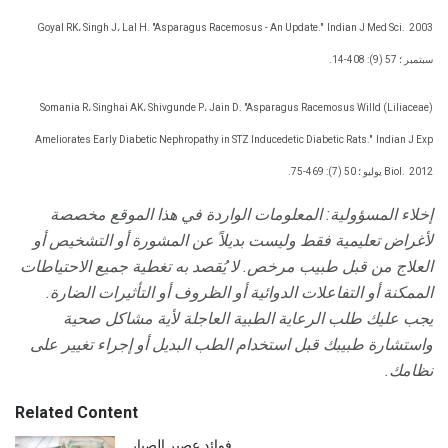
Goyal RK، Singh J، Lal H. "Asparagus Racemosus - An Update."
Indian J Med Sci.
2003
سبتمبر ؛ 57 (9): 408-14.
Somania R، Singhai AK، Shivgunde P، Jain D. "Asparagus Racemosus Willd (Liliaceae)
Ameliorates Early Diabetic Nephropathy in STZ Inducedetic Diabetic Rats."
Indian J Exp
2012 يوليو ؛ 50 (7): 469-75.
Biol.
إخلاء المسؤولية: المعلومات الواردة في هذا الموقع مخصصة
لأغراض تعليمية فقط وليست بديلاً عن المشورة أو التشخيص أو
العلاج من قبل طبيب مرخص.
لا يُقصد به تغطية جميع الاحتياطات
الممكنة أو التفاعلات الدوائية أو الظروف أو التأثيرات الضارة.
يجب عليك طلب الرعاية الطبية العاجلة لأية مشاكل صحية
واستشارة طبيبك قبل استخدام الطب البديل أو إجراء تغيير على
نظامك.
Related Content
فوائد عصير الصبار