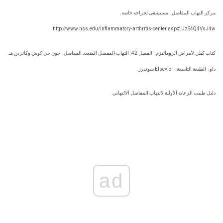
مركز التهاب المفاصل.
مستشفى لجراحة خاصة.
http://www.hss.edu/inflammatory-arthritis-center.asp#.UzS4Q4VsJ4w.
كتاب كيلي لأمراض الروماتيزم.
الفصل 42. التهاب المفصل المتعدد المفاصل.
جون جي كوش وكاثرين هـ.
داو.
الطبعة التاسعة.
Elsevier سوندرز.
دليل طبيب الرعاية الأولية لالتهاب المفاصل الالتهابي.
ad