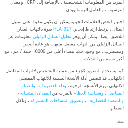
المزيد من المعلومات التشخيصية ، بالإضافة إلى CRP ، ومعدل
الترسيب ، والعامل الروماتويدي.
اختبار لبعض العلامات الجينية يمكن أن يكون مفيدا. على سبيل
المثال ، يرتبط ارتباط إيجابي
HLA-B27
بقوة بالتهاب الفقار
اللاصق. أيضا ، يمكن أن يوفر
تحليل السائل الزليلي
معلومات عن
السائل الزليلي من التهاب مفصل ملتهب هو عادة أصفر
ومضطرب ، مع وجود خلايا بيضاء أعلى من 10000 خلية / مم ، مع
أكبر نسبة من العدلات.
كما يستخدم التصوير كجزء من عملية التشخيص لالتهاب المفاصل
الالتهابي. قد تتضمن أدلة الأشعة السينية للالتهاب المفصلي
الالتهابي تورم الأنسجة الرخوة ،
وداء
الغضروف
،
وانصباب
المفاصل
،
وهشاشة العظام
بالقرب من
الفقدان
المتشابه
،
والمتضاد
للغضاريف
،
وتضييق المساحات المشتركة
، وتآكل
العظام.
مصادر: